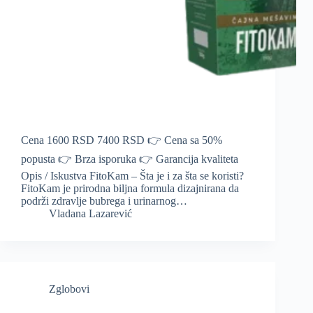
Cena 1600 RSD 7400 RSD 👉 Cena sa 50%
popusta 👉 Brza isporuka 👉 Garancija kvaliteta
Opis / Iskustva FitoKam – Šta je i za šta se koristi?
FitoKam je prirodna biljna formula dizajnirana da
podrži zdravlje bubrega i urinarnog…
Vladana Lazarević
Zglobovi