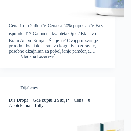
Cena 1 din 2 din 👉 Cena sa 50% popusta 👉 Brza
isporuka 👉 Garancija kvaliteta Opis / Iskustva
Brain Active Srbija – Šta je to? Ovaj proizvod je
prirodni dodatak ishrani za kognitivno zdravlje,
posebno dizajniran za poboljšanje pamćenja,…
Vladana Lazarević
Dijabetes
Dia Drops – Gde kupiti u Srbiji? – Cena – u
Apotekama – Lilly