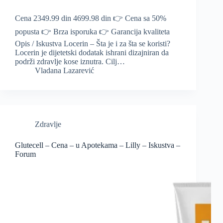
Cena 2349.99 din 4699.98 din 👉 Cena sa 50%
popusta 👉 Brza isporuka 👉 Garancija kvaliteta
Opis / Iskustva Locerin – Šta je i za šta se koristi?
Locerin je dijetetski dodatak ishrani dizajniran da
podrži zdravlje kose iznutra. Cilj…
Vladana Lazarević
Zdravlje
Glutecell – Cena – u Apotekama – Lilly – Iskustva –
Forum