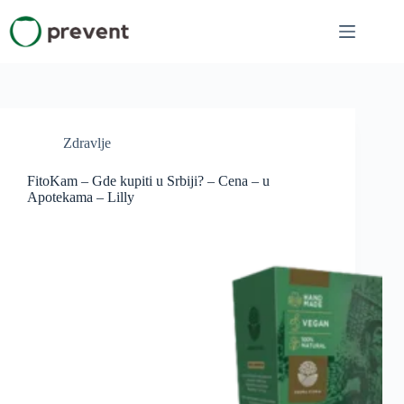
Skip
to
content
Zdravlje
FitoKam – Gde kupiti u Srbiji? – Cena – u
Apotekama – Lilly