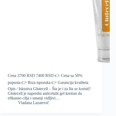
Cena 3700 RSD 7400 RSD 👉 Cena sa 50%
popusta 👉 Brza isporuka 👉 Garancija kvaliteta
Opis / Iskustva Glutecell – Šta je i za šta se koristi?
Glutecell je napredni anticelulit gel kreiran da
efikasno cilja i smanji vidljivi…
Vladana Lazarević