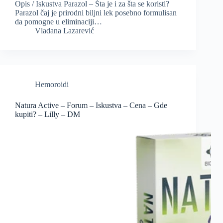
Opis / Iskustva Parazol – Šta je i za šta se koristi?
Parazol čaj je prirodni biljni lek posebno formulisan
da pomogne u eliminaciji…
Vladana Lazarević
Hemoroidi
Natura Active – Forum – Iskustva – Cena – Gde
kupiti? – Lilly – DM