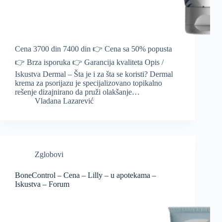
Cena 3700 din 7400 din 👉 Cena sa 50% popusta
👉 Brza isporuka 👉 Garancija kvaliteta Opis /
Iskustva Dermal – Šta je i za šta se koristi? Dermal
krema za psorijazu je specijalizovano topikalno
rešenje dizajnirano da pruži olakšanje…
Vladana Lazarević
Zglobovi
BoneControl – Cena – Lilly – u apotekama –
Iskustva – Forum