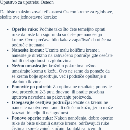
Uputstvo za upotrebu Osteon
Da biste maksimizovali efikasnost Osteon kreme za zglobove,
sledite ove jednostavne korake:
Operite ruke:
Počnite tako što ćete temeljito oprati
ruke da biste bili sigurni da su čiste pre nanošenja
kreme. Ovo sprečava bilo kakav zagađivač da utiče na
područje tretmana.
Nanesite kremu:
Uzmite malu količinu kreme i
nanesite je direktno na zahvaćeno područje gde osećate
bol ili nelagodnost u zglobovima.
Nežno umasirajte:
kružnim pokretima nežno
umasirajte kremu u kožu. Ovo ne samo da pomaže da
se krema bolje apsorbuje, već i podstiče opuštanje u
okolnim tkivima.
Ponovite po potrebi:
Za optimalne rezultate, ponovite
ovu proceduru 2-3 puta dnevno, ili pratite posebna
uputstva navedena na pakovanju proizvoda.
Izbegavajte osetljiva područja:
Pazite da kremu ne
nanosite na otvorene rane ili oštećenu kožu, jer to može
izazvati iritaciju ili nelagodnost.
Ponovo operite ruke:
Nakon nanošenja, dobro operite
ruke da biste uklonili ostatke kreme, održavajući ruke
čistima i sprečavajući slučajni kontakt sa licem ili