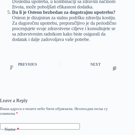
Dosledna upotreba, u kombinaciji sa zdravim načinom
života, može poboljšati efikasnost dodatka.
Da li je Osteon bezbedan za dugotrajnu upotrebu?
Osteon je dizajniran za stalnu podršku zdravlju kostiju.
Za dugoročnu upotrebu, preporučljivo je da periodično
procenjujete svoje zdravstvene ciljeve i konsultujete se
sa zdravstvenim radnikom kako biste osigurali da
dodatak i dalje zadovoljava vaše potrebe.
PREVIOUS
NEXT
Leave a Reply
Ваша адреса е-поште неће бити објављена.
Неопходна поља су
означена
*
Name
*