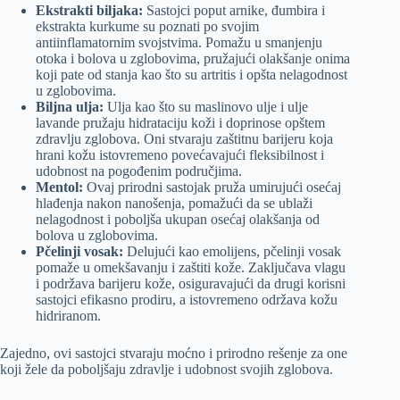
Ekstrakti biljaka:
Sastojci poput arnike, đumbira i
ekstrakta kurkume su poznati po svojim
antiinflamatornim svojstvima. Pomažu u smanjenju
otoka i bolova u zglobovima, pružajući olakšanje onima
koji pate od stanja kao što su artritis i opšta nelagodnost
u zglobovima.
Biljna ulja:
Ulja kao što su maslinovo ulje i ulje
lavande pružaju hidrataciju koži i doprinose opštem
zdravlju zglobova. Oni stvaraju zaštitnu barijeru koja
hrani kožu istovremeno povećavajući fleksibilnost i
udobnost na pogođenim područjima.
Mentol:
Ovaj prirodni sastojak pruža umirujući osećaj
hlađenja nakon nanošenja, pomažući da se ublaži
nelagodnost i poboljša ukupan osećaj olakšanja od
bolova u zglobovima.
Pčelinji vosak:
Delujući kao emolijens, pčelinji vosak
pomaže u omekšavanju i zaštiti kože. Zaključava vlagu
i podržava barijeru kože, osiguravajući da drugi korisni
sastojci efikasno prodiru, a istovremeno održava kožu
hidriranom.
Zajedno, ovi sastojci stvaraju moćno i prirodno rešenje za one
koji žele da poboljšaju zdravlje i udobnost svojih zglobova.