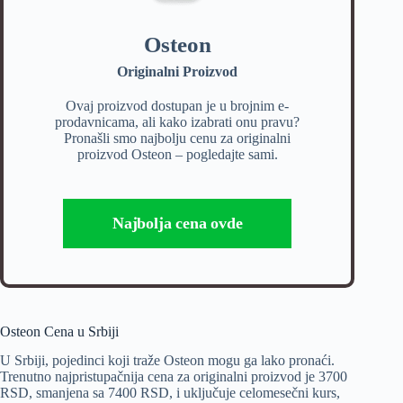
Osteon
Originalni Proizvod
Ovaj proizvod dostupan je u brojnim e-
prodavnicama, ali kako izabrati onu pravu?
Pronašli smo najbolju cenu za originalni
proizvod Osteon – pogledajte sami.
Najbolja cena ovde
Osteon Cena u Srbiji
U Srbiji, pojedinci koji traže Osteon mogu ga lako pronaći.
Trenutno najpristupačnija cena za originalni proizvod je 3700
RSD, smanjena sa 7400 RSD, i uključuje celomesečni kurs,