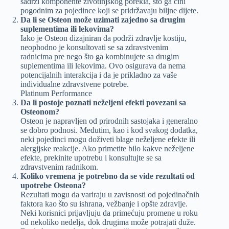
sadrži komponente životinjskog porekla, što ga čini
pogodnim za pojedince koji se pridržavaju biljne dijete.
Da li se Osteon može uzimati zajedno sa drugim
suplementima ili lekovima?
Iako je Osteon dizajniran da podrži zdravlje kostiju,
neophodno je konsultovati se sa zdravstvenim
radnicima pre nego što ga kombinujete sa drugim
suplementima ili lekovima. Ovo osigurava da nema
potencijalnih interakcija i da je prikladno za vaše
individualne zdravstvene potrebe.
Platinum Performance
Da li postoje poznati neželjeni efekti povezani sa
Osteonom?
Osteon je napravljen od prirodnih sastojaka i generalno
se dobro podnosi. Međutim, kao i kod svakog dodatka,
neki pojedinci mogu doživeti blage neželjene efekte ili
alergijske reakcije. Ako primetite bilo kakve neželjene
efekte, prekinite upotrebu i konsultujte se sa
zdravstvenim radnikom.
Koliko vremena je potrebno da se vide rezultati od
upotrebe Osteona?
Rezultati mogu da variraju u zavisnosti od pojedinačnih
faktora kao što su ishrana, vežbanje i opšte zdravlje.
Neki korisnici prijavljuju da primećuju promene u roku
od nekoliko nedelja, dok drugima može potrajati duže.