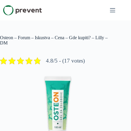
Skip
to
content
Osteon – Forum – Iskustva – Cena – Gde kupiti? – Lilly –
DM
4.8/5 - (17 votes)