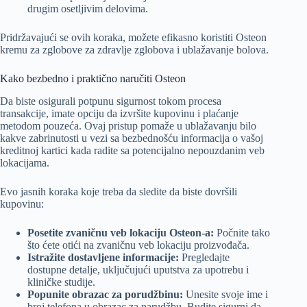
drugim osetljivim delovima.
Pridržavajući se ovih koraka, možete efikasno koristiti Osteon
kremu za zglobove za zdravlje zglobova i ublažavanje bolova.
Kako bezbedno i praktično naručiti Osteon
Da biste osigurali potpunu sigurnost tokom procesa
transakcije, imate opciju da izvršite kupovinu i plaćanje
metodom pouzeća. Ovaj pristup pomaže u ublažavanju bilo
kakve zabrinutosti u vezi sa bezbednošću informacija o vašoj
kreditnoj kartici kada radite sa potencijalno nepouzdanim veb
lokacijama.
Evo jasnih koraka koje treba da sledite da biste dovršili
kupovinu:
Posetite zvaničnu veb lokaciju Osteon-a:
Počnite tako
što ćete otići na zvaničnu veb lokaciju proizvođača.
Istražite dostavljene informacije:
Pregledajte
dostupne detalje, uključujući uputstva za upotrebu i
kliničke studije.
Popunite obrazac za porudžbinu:
Unesite svoje ime i
broj telefona u obrazac za narudžbu. Budite sigurni da