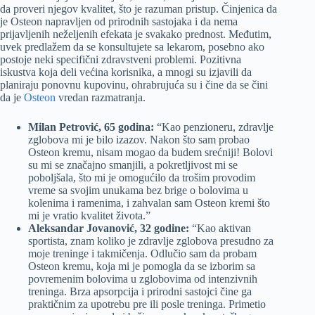
da proveri njegov kvalitet, što je razuman pristup. Činjenica da
je Osteon napravljen od prirodnih sastojaka i da nema
prijavljenih neželjenih efekata je svakako prednost. Međutim,
uvek predlažem da se konsultujete sa lekarom, posebno ako
postoje neki specifični zdravstveni problemi. Pozitivna
iskustva koja deli većina korisnika, a mnogi su izjavili da
planiraju ponovnu kupovinu, ohrabrujuća su i čine da se čini
da je
Osteon
vredan razmatranja.
Milan Petrović, 65 godina:
“Kao penzioneru, zdravlje
zglobova mi je bilo izazov. Nakon što sam probao
Osteon kremu, nisam mogao da budem srećniji! Bolovi
su mi se značajno smanjili, a pokretljivost mi se
poboljšala, što mi je omogućilo da trošim provodim
vreme sa svojim unukama bez brige o bolovima u
kolenima i ramenima, i zahvalan sam Osteon kremi što
mi je vratio kvalitet života.”
Aleksandar Jovanović, 32 godine:
“Kao aktivan
sportista, znam koliko je zdravlje zglobova presudno za
moje treninge i takmičenja. Odlučio sam da probam
Osteon kremu, koja mi je pomogla da se izborim sa
povremenim bolovima u zglobovima od intenzivnih
treninga. Brza apsorpcija i prirodni sastojci čine ga
praktičnim za upotrebu pre ili posle treninga. Primetio