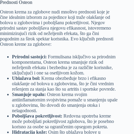
Prednosti Osteon
Osteon krema za zglobove nudi mnoštvo prednosti koje je
čine idealnim izborom za pojedince koji traže olakšanje od
bolova u zglobovima i poboljšanu pokretljivost. Njegov
prirodni sastav poboljšava njegovu efikasnost, istovremeno
minimizirajući rizik od neželjenih efekata, što ga čini
pogodnim za širok spektar korisnika. Evo ključnih prednosti
Osteon kreme za zglobove:
Prirodni sastojci:
Formulisana isključivo sa prirodnim
komponentama, Osteon krema smanjuje rizik od
neželjenih efekata i bezbedna je za različite korisnike,
uključujući i one sa osetljivom kožom.
Ublažava bol:
Krema obezbeđuje brzo i efikasno
olakšanje od bolova u zglobovima, što je čini vrednim
rešenjem za stanja kao što su artritis i sportske povrede.
Smanjuje upalu:
Osteon krema svojim
antiinflamatornim svojstvima pomaže u smanjenju upale
u zglobovima, što dovodi do smanjenja otoka i
nelagodnosti.
Poboljšava pokretljivost:
Redovna upotreba kreme
može poboljšati pokretljivost zglobova, što je posebno
korisno za osobe sa ograničenim opsegom pokreta.
Hidratacija kože:
Osim što ublažava bolove u