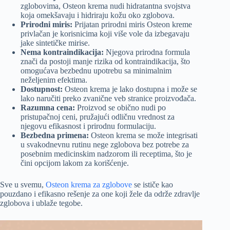
zglobovima, Osteon krema nudi hidratantna svojstva
koja omekšavaju i hidriraju kožu oko zglobova.
Prirodni miris:
Prijatan prirodni miris Osteon kreme
privlačan je korisnicima koji više vole da izbegavaju
jake sintetičke mirise.
Nema kontraindikacija:
Njegova prirodna formula
znači da postoji manje rizika od kontraindikacija, što
omogućava bezbednu upotrebu sa minimalnim
neželjenim efektima.
Dostupnost:
Osteon krema je lako dostupna i može se
lako naručiti preko zvanične veb stranice proizvođača.
Razumna cena:
Proizvod se obično nudi po
pristupačnoj ceni, pružajući odličnu vrednost za
njegovu efikasnost i prirodnu formulaciju.
Bezbedna primena:
Osteon krema se može integrisati
u svakodnevnu rutinu nege zglobova bez potrebe za
posebnim medicinskim nadzorom ili receptima, što je
čini opcijom lakom za korišćenje.
Sve u svemu,
Osteon krema za zglobove
se ističe kao
pouzdano i efikasno rešenje za one koji žele da održe zdravlje
zglobova i ublaže tegobe.