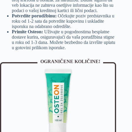
veb lokacija ne zahteva osetljive informacije kao što su
podaci o vašoj kreditnoj kartici ili lični podaci.
Potvrdite porudžbinu:
Očekujte poziv predstavnika u
roku od 1-2 sata da potvrdite kupovinu i uskladite
isporuku na odabrano odredište.
Primite Osteon:
Uživajte u pogodnostima besplatne
dostave kurira, osiguravajući da vaša porudžbina stigne
u roku od 1-3 dana. Možete bezbedno da izvršite uplatu
u gotovini prilikom isporuke.
OGRANIČENE KOLIČINE!