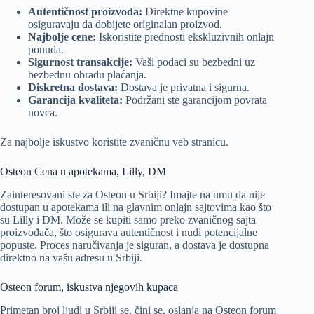
Autentičnost proizvoda:
Direktne kupovine
osiguravaju da dobijete originalan proizvod.
Najbolje cene:
Iskoristite prednosti ekskluzivnih onlajn
ponuda.
Sigurnost transakcije:
Vaši podaci su bezbedni uz
bezbednu obradu plaćanja.
Diskretna dostava:
Dostava je privatna i sigurna.
Garancija kvaliteta:
Podržani ste garancijom povrata
novca.
Za najbolje iskustvo koristite zvaničnu veb stranicu.
Osteon Cena u apotekama, Lilly, DM
Zainteresovani ste za Osteon u Srbiji? Imajte na umu da nije
dostupan u apotekama ili na glavnim onlajn sajtovima kao što
su Lilly i DM. Može se kupiti samo preko zvaničnog sajta
proizvođača, što osigurava autentičnost i nudi potencijalne
popuste. Proces naručivanja je siguran, a dostava je dostupna
direktno na vašu adresu u Srbiji.
Osteon forum, iskustva njegovih kupaca
Primetan broj ljudi u Srbiji se, čini se, oslanja na Osteon forum