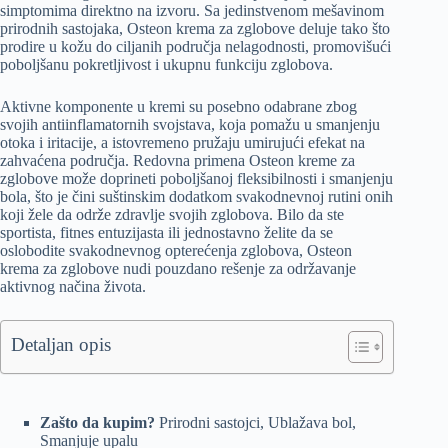
simptomima direktno na izvoru. Sa jedinstvenom mešavinom
prirodnih sastojaka, Osteon krema za zglobove deluje tako što
prodire u kožu do ciljanih područja nelagodnosti, promovišući
poboljšanu pokretljivost i ukupnu funkciju zglobova.
Aktivne komponente u kremi su posebno odabrane zbog
svojih antiinflamatornih svojstava, koja pomažu u smanjenju
otoka i iritacije, a istovremeno pružaju umirujući efekat na
zahvaćena područja. Redovna primena Osteon kreme za
zglobove može doprineti poboljšanoj fleksibilnosti i smanjenju
bola, što je čini suštinskim dodatkom svakodnevnoj rutini onih
koji žele da održe zdravlje svojih zglobova. Bilo da ste
sportista, fitnes entuzijasta ili jednostavno želite da se
oslobodite svakodnevnog opterećenja zglobova, Osteon
krema za zglobove nudi pouzdano rešenje za održavanje
aktivnog načina života.
Detaljan opis
Zašto da kupim?
Prirodni sastojci, Ublažava bol,
Smanjuje upalu