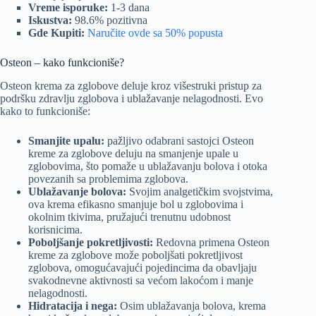
Vreme isporuke:
1-3 dana
Iskustva:
98.6% pozitivna
Gde Kupiti:
Naručite ovde sa 50% popusta
Osteon – kako funkcioniše?
Osteon krema za zglobove deluje kroz višestruki pristup za
podršku zdravlju zglobova i ublažavanje nelagodnosti. Evo
kako to funkcioniše:
Smanjite upalu:
pažljivo odabrani sastojci Osteon
kreme za zglobove deluju na smanjenje upale u
zglobovima, što pomaže u ublažavanju bolova i otoka
povezanih sa problemima zglobova.
Ublažavanje bolova:
Svojim analgetičkim svojstvima,
ova krema efikasno smanjuje bol u zglobovima i
okolnim tkivima, pružajući trenutnu udobnost
korisnicima.
Poboljšanje pokretljivosti:
Redovna primena Osteon
kreme za zglobove može poboljšati pokretljivost
zglobova, omogućavajući pojedincima da obavljaju
svakodnevne aktivnosti sa većom lakoćom i manje
nelagodnosti.
Hidratacija i nega:
Osim ublažavanja bolova, krema