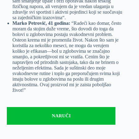
sam smanjenje upale i brži oporavak nakon teškog
fizičkog napora, ali verujem da je vredan ulaganja u
zdravlje svi sportisti i aktivni pojedinci koji se suočavaju
sa zajedničkim izazovima“.
Marko Petrović, 41 godina:
“Radeći kao domar, često
moram da stojim duže vreme, što dovodi do toga da
bolovi u zglobovima postaju svakodnevni problem.
Osteon krema mi je promenila život. Nakon što sam je
koristila za nekoliko meseci, ne mogu da verujem
koliko je efikasan—bol u zglobovima se značajno
smanjio, a pokretljivost mi se vratila. Cenim što je
napravljen od prirodnih sastojaka, tako da ne brinem o
neželjenim efektima. Sada je suštinski deo moje
svakodnevne rutine i toplo ga preporučujem svima koji
imaju bolove u zglobovima na poslu ili drugim
aktivnostima. Ovaj proizvod mi je zaista poboljšao
život!”
NARUČI