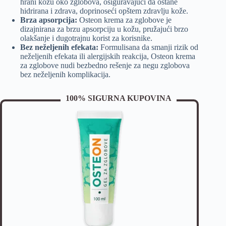
hrani kožu oko zglobova, osiguravajući da ostane
hidrirana i zdrava, doprinoseći opštem zdravlju kože.
Brza apsorpcija:
Osteon krema za zglobove je
dizajnirana za brzu apsorpciju u kožu, pružajući brzo
olakšanje i dugotrajnu korist za korisnike.
Bez neželjenih efekata:
Formulisana da smanji rizik od
neželjenih efekata ili alergijskih reakcija, Osteon krema
za zglobove nudi bezbedno rešenje za negu zglobova
bez neželjenih komplikacija.
100% SIGURNA KUPOVINA