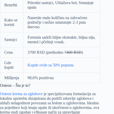
Prirodni sastojci, Ublažava bol, Smanjuje
Benefiti
upalu
Nanesite malu količinu na zahvaćeno
Kako se
područje i nežno umasirajte 2-3 puta
koristi
dnevno.
Formula sadrži biljne ekstrakte, biljna ulja,
Sastojci
mentol i pčelinji vosak.
Cena
3700 RSD (prethodno
7400 RSD
)
Gde
Kupite ovde sa 50% popusta
kupiti
Mišljenja
98,6% pozitivna
Osteon – Šta je to?
Osteon krema za zglobove
je specijalizovana formulacija za
lokalnu upotrebu dizajnirana da podrži zdravlje zglobova i
ublaži nelagodnost povezanu sa bolom u zglobovima. Idealna
za pojedince koji imaju upalu ili ukočenost u zglobovima, ova
krema nudi zgodan i efikasan način za upravljanje