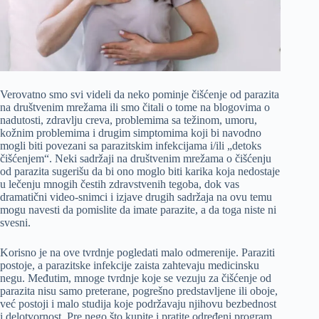
Verovatno smo svi videli da neko pominje čišćenje od parazita
na društvenim mrežama ili smo čitali o tome na blogovima o
nadutosti, zdravlju creva, problemima sa težinom, umoru,
kožnim problemima i drugim simptomima koji bi navodno
mogli biti povezani sa parazitskim infekcijama i/ili „detoks
čišćenjem“. Neki sadržaji na društvenim mrežama o čišćenju
od parazita sugerišu da bi ono moglo biti karika koja nedostaje
u lečenju mnogih čestih zdravstvenih tegoba, dok vas
dramatični video-snimci i izjave drugih sadržaja na ovu temu
mogu navesti da pomislite da imate parazite, a da toga niste ni
svesni.
Korisno je na ove tvrdnje pogledati malo odmerenije. Paraziti
postoje, a parazitske infekcije zaista zahtevaju medicinsku
negu. Međutim, mnoge tvrdnje koje se vezuju za čišćenje od
parazita nisu samo preterane, pogrešno predstavljene ili oboje,
već postoji i malo studija koje podržavaju njihovu bezbednost
i delotvornost. Pre nego što kupite i pratite određeni program