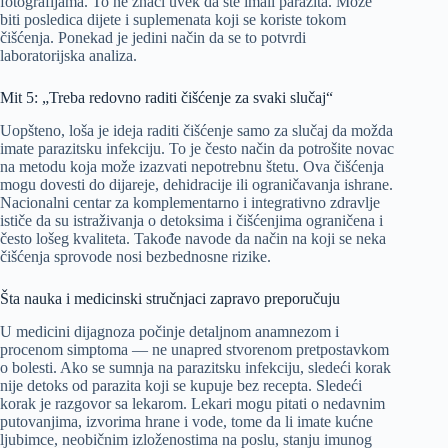
fotografijama. To ne znači uvek da ste imali parazita. Može
biti posledica dijete i suplemenata koji se koriste tokom
čišćenja. Ponekad je jedini način da se to potvrdi
laboratorijska analiza.
Mit 5: „Treba redovno raditi čišćenje za svaki slučaj“
Uopšteno, loša je ideja raditi čišćenje samo za slučaj da možda
imate parazitsku infekciju. To je često način da potrošite novac
na metodu koja može izazvati nepotrebnu štetu. Ova čišćenja
mogu dovesti do dijareje, dehidracije ili ograničavanja ishrane.
Nacionalni centar za komplementarno i integrativno zdravlje
ističe da su istraživanja o detoksima i čišćenjima ograničena i
često lošeg kvaliteta. Takođe navode da način na koji se neka
čišćenja sprovode nosi bezbednosne rizike.
Šta nauka i medicinski stručnjaci zapravo preporučuju
U medicini dijagnoza počinje detaljnom anamnezom i
procenom simptoma — ne unapred stvorenom pretpostavkom
o bolesti. Ako se sumnja na parazitsku infekciju, sledeći korak
nije detoks od parazita koji se kupuje bez recepta. Sledeći
korak je razgovor sa lekarom. Lekari mogu pitati o nedavnim
putovanjima, izvorima hrane i vode, tome da li imate kućne
ljubimce, neobičnim izloženostima na poslu, stanju imunog