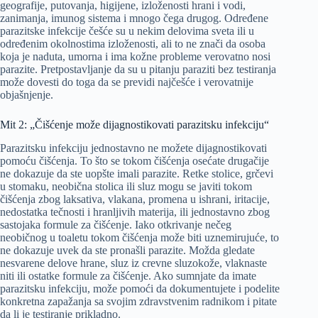
geografije, putovanja, higijene, izloženosti hrani i vodi,
zanimanja, imunog sistema i mnogo čega drugog. Određene
parazitske infekcije češće su u nekim delovima sveta ili u
određenim okolnostima izloženosti, ali to ne znači da osoba
koja je naduta, umorna i ima kožne probleme verovatno nosi
parazite. Pretpostavljanje da su u pitanju paraziti bez testiranja
može dovesti do toga da se previdi najčešće i verovatnije
objašnjenje.
Mit 2: „Čišćenje može dijagnostikovati parazitsku infekciju“
Parazitsku infekciju jednostavno ne možete dijagnostikovati
pomoću čišćenja. To što se tokom čišćenja osećate drugačije
ne dokazuje da ste uopšte imali parazite. Retke stolice, grčevi
u stomaku, neobična stolica ili sluz mogu se javiti tokom
čišćenja zbog laksativa, vlakana, promena u ishrani, iritacije,
nedostatka tečnosti i hranljivih materija, ili jednostavno zbog
sastojaka formule za čišćenje. Iako otkrivanje nečeg
neobičnog u toaletu tokom čišćenja može biti uznemirujuće, to
ne dokazuje uvek da ste pronašli parazite. Možda gledate
nesvarene delove hrane, sluz iz crevne sluzokože, vlaknaste
niti ili ostatke formule za čišćenje. Ako sumnjate da imate
parazitsku infekciju, može pomoći da dokumentujete i podelite
konkretna zapažanja sa svojim zdravstvenim radnikom i pitate
da li je testiranje prikladno.