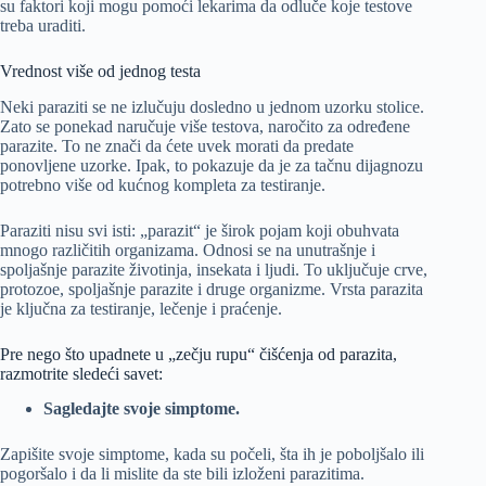
su faktori koji mogu pomoći lekarima da odluče koje testove
treba uraditi.
Vrednost više od jednog testa
Neki paraziti se ne izlučuju dosledno u jednom uzorku stolice.
Zato se ponekad naručuje više testova, naročito za određene
parazite. To ne znači da ćete uvek morati da predate
ponovljene uzorke. Ipak, to pokazuje da je za tačnu dijagnozu
potrebno više od kućnog kompleta za testiranje.
Paraziti nisu svi isti: „parazit“ je širok pojam koji obuhvata
mnogo različitih organizama. Odnosi se na unutrašnje i
spoljašnje parazite životinja, insekata i ljudi. To uključuje crve,
protozoe, spoljašnje parazite i druge organizme. Vrsta parazita
je ključna za testiranje, lečenje i praćenje.
Pre nego što upadnete u „zečju rupu“ čišćenja od parazita,
razmotrite sledeći savet:
Sagledajte svoje simptome.
Zapišite svoje simptome, kada su počeli, šta ih je poboljšalo ili
pogoršalo i da li mislite da ste bili izloženi parazitima.