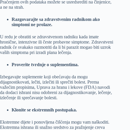
Praćenjem ovih podataka možete se usredsrediti na činjenice,
a ne na strah.
Razgovarajte sa zdravstvenim radnikom ako
simptomi ne prolaze.
U redu je obratiti se zdravstvenom radniku kada imate
hronične, intenzivne ili česte probavne simptome. Zdravstveni
radnik će svakako razmotriti da li bi parazit mogao biti uzrok
vaših simptoma pri izradi plana lečenja.
Proverite tvrdnje o suplementima.
Izbegavajte suplemente koji obećavaju da mogu
dijagnostikovati, lečiti, izlečiti ili sprečiti bolest. Prema
važećim propisima, Uprava za hranu i lekove (FDA) navodi
da dodaci ishrani nisu odobreni za dijagnostikovanje, lečenje,
izlečenje ili sprečavanje bolesti.
Klonite se ekstremnih postupaka.
Ekstremne dijete i ponovljena čišćenja mogu vam naškoditi.
Ekstremna ishrana ili snažno sredstvo za pražnjenje creva