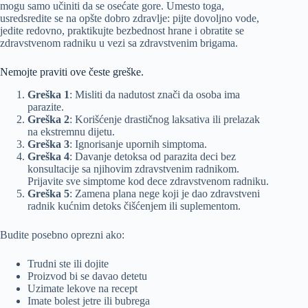
mogu samo učiniti da se osećate gore. Umesto toga,
usredsredite se na opšte dobro zdravlje: pijte dovoljno vode,
jedite redovno, praktikujte bezbednost hrane i obratite se
zdravstvenom radniku u vezi sa zdravstvenim brigama.
Nemojte praviti ove česte greške.
Greška 1
: Misliti da nadutost znači da osoba ima
parazite.
Greška 2
: Korišćenje drastičnog laksativa ili prelazak
na ekstremnu dijetu.
Greška 3
: Ignorisanje upornih simptoma.
Greška 4
: Davanje detoksa od parazita deci bez
konsultacije sa njihovim zdravstvenim radnikom.
Prijavite sve simptome kod dece zdravstvenom radniku.
Greška 5
: Zamena plana nege koji je dao zdravstveni
radnik kućnim detoks čišćenjem ili suplementom.
Budite posebno oprezni ako:
Trudni ste ili dojite
Proizvod bi se davao detetu
Uzimate lekove na recept
Imate bolest jetre ili bubrega