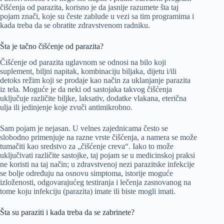
čišćenja od parazita, korisno je da jasnije razumete šta taj
pojam znači, koje su česte zablude u vezi sa tim programima i
kada treba da se obratite zdravstvenom radniku.
Šta je tačno čišćenje od parazita?
Čišćenje od parazita uglavnom se odnosi na bilo koji
suplement, biljni napitak, kombinaciju biljaka, dijetu i/ili
detoks režim koji se prodaje kao način za uklanjanje parazita
iz tela. Moguće je da neki od sastojaka takvog čišćenja
uključuje različite biljke, laksativ, dodatke vlakana, eterična
ulja ili jedinjenje koje zvuči antimikrobno.
Sam pojam je nejasan. U velnes zajednicama često se
slobodno primenjuje na razne vrste čišćenja, a namera se može
tumačiti kao sredstvo za „čišćenje creva“. Iako to može
uključivati različite sastojke, taj pojam se u medicinskoj praksi
ne koristi na taj način; u zdravstvenoj nezi parazitske infekcije
se bolje određuju na osnovu simptoma, istorije moguće
izloženosti, odgovarajućeg testiranja i lečenja zasnovanog na
tome koju infekciju (parazita) imate ili biste mogli imati.
Šta su paraziti i kada treba da se zabrinete?