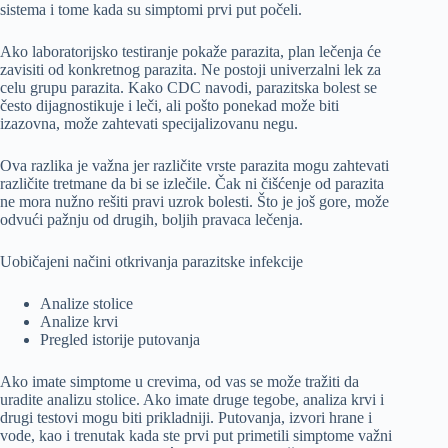
sistema i tome kada su simptomi prvi put počeli.
Ako laboratorijsko testiranje pokaže parazita, plan lečenja će
zavisiti od konkretnog parazita. Ne postoji univerzalni lek za
celu grupu parazita. Kako CDC navodi, parazitska bolest se
često dijagnostikuje i leči, ali pošto ponekad može biti
izazovna, može zahtevati specijalizovanu negu.
Ova razlika je važna jer različite vrste parazita mogu zahtevati
različite tretmane da bi se izlečile. Čak ni čišćenje od parazita
ne mora nužno rešiti pravi uzrok bolesti. Što je još gore, može
odvući pažnju od drugih, boljih pravaca lečenja.
Uobičajeni načini otkrivanja parazitske infekcije
Analize stolice
Analize krvi
Pregled istorije putovanja
Ako imate simptome u crevima, od vas se može tražiti da
uradite analizu stolice. Ako imate druge tegobe, analiza krvi i
drugi testovi mogu biti prikladniji. Putovanja, izvori hrane i
vode, kao i trenutak kada ste prvi put primetili simptome važni