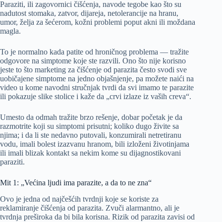
Paraziti, ili zagovornici čišćenja, navode tegobe kao što su
nadutost stomaka, zatvor, dijareja, netolerancije na hranu,
umor, želja za šećerom, kožni problemi poput akni ili moždana
magla.
To je normalno kada patite od hroničnog problema — tražite
odgovore na simptome koje ste razvili. Ono što nije korisno
jeste to što marketing za čišćenje od parazita često svodi sve
uobičajene simptome na jedno objašnjenje, pa možete naići na
video u kome navodni stručnjak tvrdi da svi imamo te parazite
ili pokazuje slike stolice i kaže da „crvi izlaze iz vaših creva“.
Umesto da odmah tražite brzo rešenje, dobar početak je da
razmotrite koji su simptomi prisutni; koliko dugo živite sa
njima; i da li ste nedavno putovali, konzumirali netretiranu
vodu, imali bolest izazvanu hranom, bili izloženi životinjama
ili imali blizak kontakt sa nekim kome su dijagnostikovani
paraziti.
Mit 1: „Većina ljudi ima parazite, a da to ne zna“
Ovo je jedna od najčešćih tvrdnji koje se koriste za
reklamiranje čišćenja od parazita. Zvuči alarmantno, ali je
tvrdnja preširoka da bi bila korisna. Rizik od parazita zavisi od