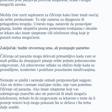
mogućih uzroka.
Možda ćete uzeti suplement za čišćenje kako biste imali osećaj
da nešto preduzimate. To nije zamena za dijagnozu ili
prilagođenu terapiju. Umesto toga, nastavite da postavljate
pitanja, budite skeptični prema preteranim tvrdnjama i obratite
se lekaru ako imate simptome i/ili izloženost zbog koje je
parazit realna mogućnost.
Zaključak: budite otvorenog uma, ali postupajte pametno
Čišćenja od parazita mogu delovati primamljivo kada vam se
nudi prilika da zbunjujuće pitanje rešite jednim jednostavnim
odgovorom. Ali zdravstvene odluke su obično bolje kada su
promišljene, konkretne i podržane pouzdanim istraživanjima.
Nemojte se plašiti i nemojte odmah pretpostavljati najgore.
Ako ste dobro i nemate značajne rizike, nije vam potrebno
čišćenje od parazita. Ako imate simptome koji vas
zabrinjavaju (naročito ako ste putovali ili imali moguću
izloženost), trebalo bi da razgovarate sa lekarom o tome da li
postoje testovi koji mogu pokazati šta se dešava i šta treba
dalje uraditi.