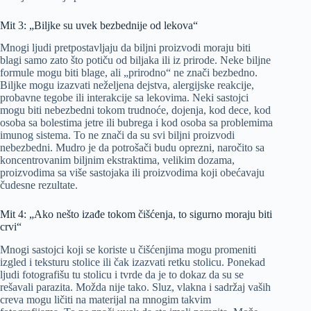
Mit 3: „Biljke su uvek bezbednije od lekova“
Mnogi ljudi pretpostavljaju da biljni proizvodi moraju biti
blagi samo zato što potiču od biljaka ili iz prirode. Neke biljne
formule mogu biti blage, ali „prirodno“ ne znači bezbedno.
Biljke mogu izazvati neželjena dejstva, alergijske reakcije,
probavne tegobe ili interakcije sa lekovima. Neki sastojci
mogu biti nebezbedni tokom trudnoće, dojenja, kod dece, kod
osoba sa bolestima jetre ili bubrega i kod osoba sa problemima
imunog sistema. To ne znači da su svi biljni proizvodi
nebezbedni. Mudro je da potrošači budu oprezni, naročito sa
koncentrovanim biljnim ekstraktima, velikim dozama,
proizvodima sa više sastojaka ili proizvodima koji obećavaju
čudesne rezultate.
Mit 4: „Ako nešto izađe tokom čišćenja, to sigurno moraju biti
crvi“
Mnogi sastojci koji se koriste u čišćenjima mogu promeniti
izgled i teksturu stolice ili čak izazvati retku stolicu. Ponekad
ljudi fotografišu tu stolicu i tvrde da je to dokaz da su se
rešavali parazita. Možda nije tako. Sluz, vlakna i sadržaj vaših
creva mogu ličiti na materijal na mnogim takvim