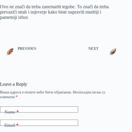
Ovo ne znači da treba zanemariti tegobe. To znači da treba
prevazići strah i sujeverje kako biste napravili mudriji i
pametniji izbor.
PREVIOUS
NEXT
Leave a Reply
Ваша адреса е-поште неће бити објављена.
Неопходна поља су
означена
*
Name
*
Email
*