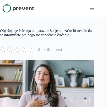
Skip
to
content
Objašnjenje čišćenja od parazita: šta je to i zašto bi trebalo da
se informišete pre nego što započnete čišćenje
Rate this post