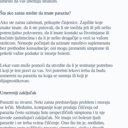
umesto da vas ubeđuju strahom.
Šta ako zaista mislite da imate parazita?
Ako ste zaista zabrinuti, prikupite činjenice. Zapišite koje
znake imate, da li ste putovali, da li ste možda jeli ili pili nešto
potencijalno pokvareno, da li imate kontakt sa životinjama ili
kućnim ljubimcima i da li je nešto drugačije u vezi sa vašom
stolicom. Nemojte počinjati da uzimate mnoštvo suplemenata
bez prethodne konsultacije; oni mogu promeniti simptome ili
prikriti važne podatke iz istorije bolesti.
Lekar vam može pomoći da utvrdite da li je testiranje potrebno
i koji je test pravi za vas. Svi potrebni lekovi treba da budu
usmereni na parazita na koga se sumnja ili koji je
dijagnostikovan.
Umereniji zaključak
Paraziti su stvarni. Neki zaista predstavljaju problem i moraju
se lečiti. Međutim, kompanije koje prodaju čišćenja od
parazita često uzimaju listu nespecifičnih simptoma i iz nje
izvode zastrašujući zaključak. Ne imaju svi bolesni ljudi
parazite i ne treba svima čišćenje. Ono što im je, međutim,
potrebno jeste pažljivija procena simptoma, rizika i drugih