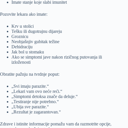
Imate stanje koje slabi imunitet
Pozovite lekara ako imate:
Krv u stolici
Tešku ili dugotrajnu dijareju
Groznicu
Neobjašnjiv gubitak težine
Dehidraciju
Jak bol u stomaku
Ako se simptomi jave nakon rizičnog putovanja ili
izloženosti
Obratite pažnju na tvrdnje poput:
„Svi imaju parazite.“
„Lekari vam ovo neće reći.“
„Simptomi detoksa znače da deluje.“
„Testiranje nije potrebno.“
„Ubija sve parazite.“
„Rezultat je zagarantovan.“
Zdrave i istinite informacije pomažu vam da razmotrite opcije,