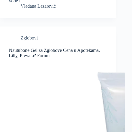
vode i…
Vladana Lazarević
Zglobovi
Nautubone Gel za Zglobove Cena u Apotekama,
Lilly, Prevara? Forum