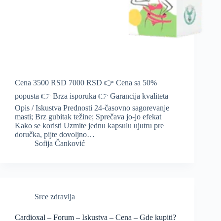
Cena 3500 RSD 7000 RSD 👉 Cena sa 50%
popusta 👉 Brza isporuka 👉 Garancija kvaliteta
Opis / Iskustva Prednosti 24-časovno sagorevanje
masti; Brz gubitak težine; Sprečava jo-jo efekat
Kako se koristi Uzmite jednu kapsulu ujutru pre
doručka, pijte dovoljno…
Sofija Čanković
Srce zdravlja
Cardioxal – Forum – Iskustva – Cena – Gde kupiti?