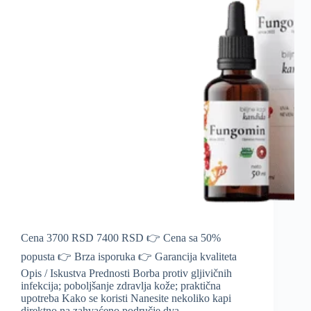
Cena 3700 RSD 7400 RSD 👉 Cena sa 50%
popusta 👉 Brza isporuka 👉 Garancija kvaliteta
Opis / Iskustva Prednosti Borba protiv gljivičnih
infekcija; poboljšanje zdravlja kože; praktična
upotreba Kako se koristi Nanesite nekoliko kapi
direktno na zahvaćeno područje dva…