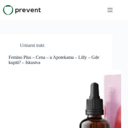
Skip
to
content
Urinarni trakt
Femino Plus – Cena – u Apotekama – Lilly – Gde
kupiti? – Iskustva