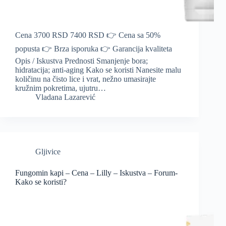
Cena 3700 RSD 7400 RSD 👉 Cena sa 50%
popusta 👉 Brza isporuka 👉 Garancija kvaliteta
Opis / Iskustva Prednosti Smanjenje bora;
hidratacija; anti-aging Kako se koristi Nanesite malu
količinu na čisto lice i vrat, nežno umasirajte
kružnim pokretima, ujutru…
Vladana Lazarević
Gljivice
Fungomin kapi – Cena – Lilly – Iskustva – Forum-
Kako se koristi?