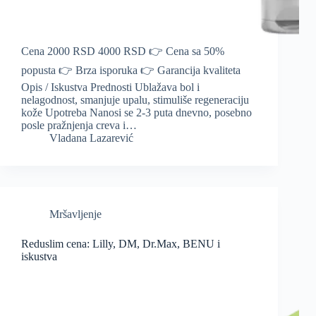
Cena 2000 RSD 4000 RSD 👉 Cena sa 50%
popusta 👉 Brza isporuka 👉 Garancija kvaliteta
Opis / Iskustva Prednosti Ublažava bol i
nelagodnost, smanjuje upalu, stimuliše regeneraciju
kože Upotreba Nanosi se 2-3 puta dnevno, posebno
posle pražnjenja creva i…
Vladana Lazarević
Mršavljenje
Reduslim cena: Lilly, DM, Dr.Max, BENU i
iskustva