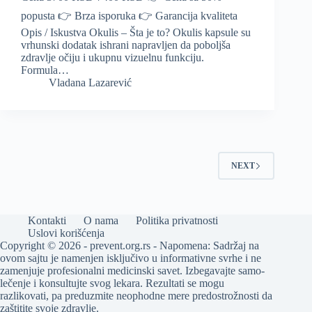
popusta 👉 Brza isporuka 👉 Garancija kvaliteta
Opis / Iskustva Okulis – Šta je to? Okulis kapsule su
vrhunski dodatak ishrani napravljen da poboljša
zdravlje očiju i ukupnu vizuelnu funkciju.
Formula…
Vladana Lazarević
NEXT
Kontakti
O nama
Politika privatnosti
Uslovi korišćenja
Copyright © 2026 - prevent.org.rs - Napomena: Sadržaj na
ovom sajtu je namenjen isključivo u informativne svrhe i ne
zamenjuje profesionalni medicinski savet. Izbegavajte samo-
lečenje i konsultujte svog lekara. Rezultati se mogu
razlikovati, pa preduzmite neophodne mere predostrožnosti da
zaštitite svoje zdravlje.