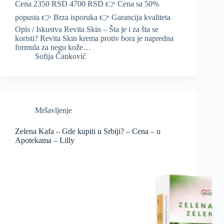
Cena 2350 RSD 4700 RSD 👉 Cena sa 50%
popusta 👉 Brza isporuka 👉 Garancija kvaliteta
Opis / Iskustva Revita Skin – Šta je i za šta se
koristi? Revita Skin krema protiv bora je napredna
formula za negu kože…
Sofija Čanković
Mršavljenje
Zelena Kafa – Gde kupiti u Srbiji? – Cena – u
Apotekama – Lilly