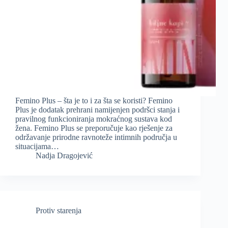
Femino Plus – šta je to i za šta se koristi? Femino
Plus je dodatak prehrani namijenjen podršci stanja i
pravilnog funkcioniranja mokraćnog sustava kod
žena. Femino Plus se preporučuje kao rješenje za
održavanje prirodne ravnoteže intimnih područja u
situacijama…
Nadja Dragojević
Protiv starenja