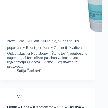
Nova Cena 3700 din 7400 din 👉 Cena sa 50%
popusta 👉 Brza isporuka 👉 Garancija kvaliteta
Opis / Iskustva Nautubone – Šta je to? Nautubone je
napredni gel formulisan posebno za intenzivnu
regeneraciju zglobova i kičme. Ovaj inovativni
proizvod…
Sofija Čanković
Vid
Okulis – Cena – u Apotekama – Lilly – Iskustva –