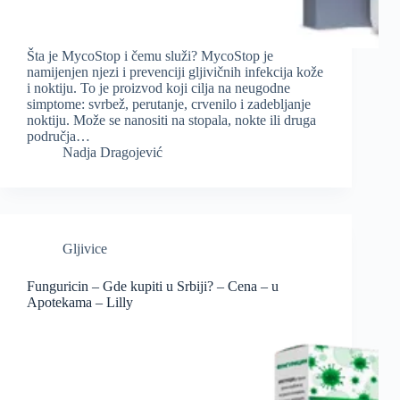
Šta je MycoStop i čemu služi? MycoStop je
namijenjen njezi i prevenciji gljivičnih infekcija kože
i noktiju. To je proizvod koji cilja na neugodne
simptome: svrbež, perutanje, crvenilo i zadebljanje
noktiju. Može se nanositi na stopala, nokte ili druga
područja…
Nadja Dragojević
Gljivice
Funguricin – Gde kupiti u Srbiji? – Cena – u
Apotekama – Lilly