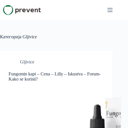
Skip
to
content
Категорија
Gljivice
Gljivice
Fungomin kapi – Cena – Lilly – Iskustva – Forum-
Kako se koristi?