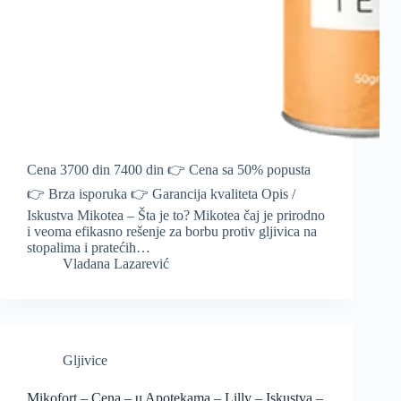
Cena 3700 din 7400 din 👉 Cena sa 50% popusta
👉 Brza isporuka 👉 Garancija kvaliteta Opis /
Iskustva Mikotea – Šta je to? Mikotea čaj je prirodno
i veoma efikasno rešenje za borbu protiv gljivica na
stopalima i pratećih…
Vladana Lazarević
Gljivice
Mikofort – Cena – u Apotekama – Lilly – Iskustva –