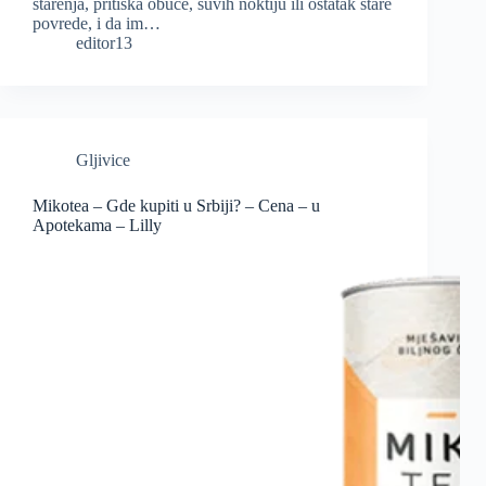
starenja, pritiska obuće, suvih noktiju ili ostatak stare
povrede, i da im…
editor13
Gljivice
Mikotea – Gde kupiti u Srbiji? – Cena – u
Apotekama – Lilly