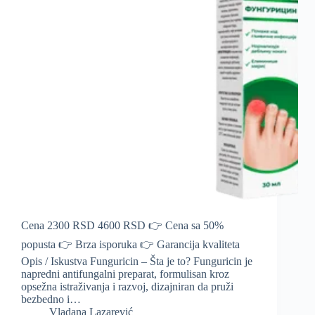
Cena 2300 RSD 4600 RSD 👉 Cena sa 50%
popusta 👉 Brza isporuka 👉 Garancija kvaliteta
Opis / Iskustva Funguricin – Šta je to? Funguricin je
napredni antifungalni preparat, formulisan kroz
opsežna istraživanja i razvoj, dizajniran da pruži
bezbedno i…
Vladana Lazarević