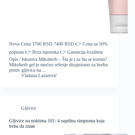
Nova Cena 3700 RSD 7400 RSD 👉 Cena sa 50%
popusta 👉 Brza isporuka 👉 Garancija kvaliteta
Opis / Iskustva Mikoherb – Šta je i za šta se koristi?
Mikoherb gel je moćno rešenje dizajnirano za borbu
protiv gljivica na…
Vladana Lazarević
Gljivice
Gljivice na noktima 101: 4 suptilna simptoma koja
treba da znate