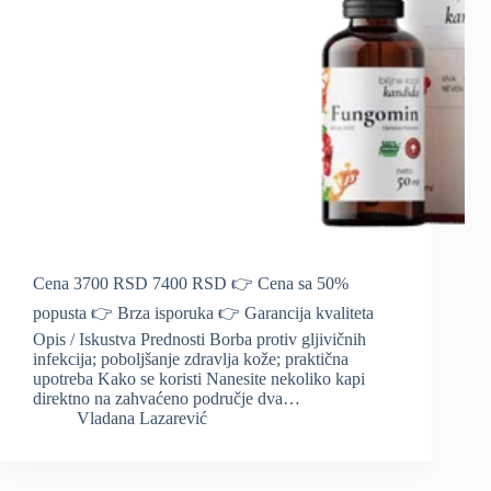
Cena 3700 RSD 7400 RSD 👉 Cena sa 50%
popusta 👉 Brza isporuka 👉 Garancija kvaliteta
Opis / Iskustva Prednosti Borba protiv gljivičnih
infekcija; poboljšanje zdravlja kože; praktična
upotreba Kako se koristi Nanesite nekoliko kapi
direktno na zahvaćeno područje dva…
Vladana Lazarević