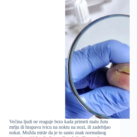
Većina ljudi ne reaguje brzo kada primeti malu žutu
mrlju ili hrapavu ivicu na noktu na nozi, ili zadebljao
nokat. Možda misle da je to samo znak normalnog