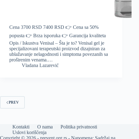
Cena 3700 RSD 7400 RSD 👉 Cena sa 50%
popusta 👉 Brza isporuka 👉 Garancija kvaliteta
Opis / Iskustva Venisal – Šta je to? Venisal gel je
specijalizovani terapeutski proizvod dizajniran za
ublažavanje nelagodnosti i simptoma povezanih sa
proširenim venama.…
Vladana Lazarević
PREV
Kontakti
O nama
Politika privatnosti
Uslovi korišćenja
Copyright © 2026 - prevent.org.rs - Napomena: Sadržaj na