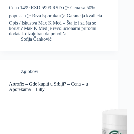
Cena 1499 RSD 5999 RSD 👉 Cena sa 50%
popusta 👉 Brza isporuka 👉 Garancija kvaliteta
Opis / Iskustva Max K Med – Šta je i za šta se
koristi? Mak K Med je revolucionarni prirodni
dodatak dizajniran da poboljša…
Sofija Čanković
Zglobovi
Artrofix – Gde kupiti u Srbiji? – Cena – u
Apotekama – Lilly