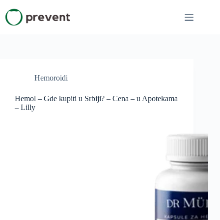
Skip
to
content
Hemoroidi
Hemol – Gde kupiti u Srbiji? – Cena – u Apotekama
– Lilly