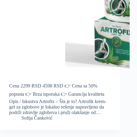
Cena 2299 RSD 4598 RSD 👉 Cena sa 50%
popusta 👉 Brza isporuka 👉 Garancija kvaliteta
Opis / Iskustva Artrofix – Šta je to? Artrofik krem-
gel za zglobove je lokalno rešenje napravljeno da
podrži zdravlje zglobova i pruži olakšanje od…
Sofija Čanković