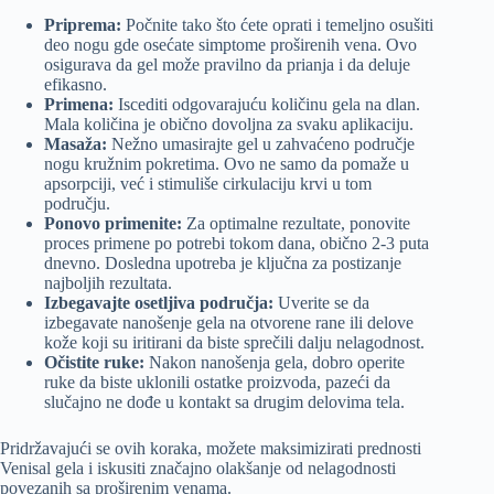
Priprema:
Počnite tako što ćete oprati i temeljno osušiti
deo nogu gde osećate simptome proširenih vena. Ovo
osigurava da gel može pravilno da prianja i da deluje
efikasno.
Primena:
Iscediti odgovarajuću količinu gela na dlan.
Mala količina je obično dovoljna za svaku aplikaciju.
Masaža:
Nežno umasirajte gel u zahvaćeno područje
nogu kružnim pokretima. Ovo ne samo da pomaže u
apsorpciji, već i stimuliše cirkulaciju krvi u tom
području.
Ponovo primenite:
Za optimalne rezultate, ponovite
proces primene po potrebi tokom dana, obično 2-3 puta
dnevno. Dosledna upotreba je ključna za postizanje
najboljih rezultata.
Izbegavajte osetljiva područja:
Uverite se da
izbegavate nanošenje gela na otvorene rane ili delove
kože koji su iritirani da biste sprečili dalju nelagodnost.
Očistite ruke:
Nakon nanošenja gela, dobro operite
ruke da biste uklonili ostatke proizvoda, pazeći da
slučajno ne dođe u kontakt sa drugim delovima tela.
Pridržavajući se ovih koraka, možete maksimizirati prednosti
Venisal gela i iskusiti značajno olakšanje od nelagodnosti
povezanih sa proširenim venama.