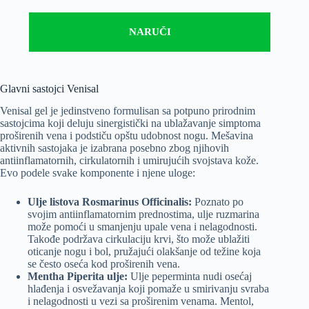
NARUČI
Glavni sastojci Venisal
Venisal gel je jedinstveno formulisan sa potpuno prirodnim
sastojcima koji deluju sinergistički na ublažavanje simptoma
proširenih vena i podstiču opštu udobnost nogu. Mešavina
aktivnih sastojaka je izabrana posebno zbog njihovih
antiinflamatornih, cirkulatornih i umirujućih svojstava kože.
Evo podele svake komponente i njene uloge:
Ulje listova Rosmarinus Officinalis:
Poznato po
svojim antiinflamatornim prednostima, ulje ruzmarina
može pomoći u smanjenju upale vena i nelagodnosti.
Takođe podržava cirkulaciju krvi, što može ublažiti
oticanje nogu i bol, pružajući olakšanje od težine koja
se često oseća kod proširenih vena.
Mentha Piperita ulje:
Ulje peperminta nudi osećaj
hlađenja i osvežavanja koji pomaže u smirivanju svraba
i nelagodnosti u vezi sa proširenim venama. Mentol,