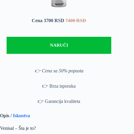
Cena 3700 RSD
7400 RSD
NARUČI
👉 Cena sa 50% popusta
👉 Brza isporuka
👉 Garancija kvaliteta
Opis /
Iskustva
Venisal – Šta je to?