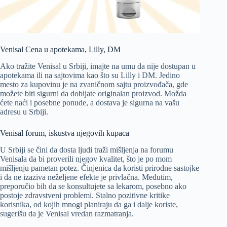
Venisal Cena u apotekama, Lilly, DM
Ako tražite Venisal u Srbiji, imajte na umu da nije dostupan u
apotekama ili na sajtovima kao što su Lilly i DM. Jedino
mesto za kupovinu je na zvaničnom sajtu proizvođača, gde
možete biti sigurni da dobijate originalan proizvod. Možda
ćete naći i posebne ponude, a dostava je sigurna na vašu
adresu u Srbiji.
Venisal forum, iskustva njegovih kupaca
U Srbiji se čini da dosta ljudi traži mišljenja na forumu
Venisala da bi proverili njegov kvalitet, što je po mom
mišljenju pametan potez. Činjenica da koristi prirodne sastojke
i da ne izaziva neželjene efekte je privlačna. Međutim,
preporučio bih da se konsultujete sa lekarom, posebno ako
postoje zdravstveni problemi. Stalno pozitivne kritike
korisnika, od kojih mnogi planiraju da ga i dalje koriste,
sugerišu da je Venisal vredan razmatranja.