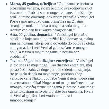
Marta, 45 godina, učiteljica:
“Godinama se borim sa
proširenim venama, što mi je činilo svakodnevni život
izazovnim. Probala sam mnoge tretmane, ali ništa nije
pružilo trajno olakšanje dok nisam pronašla Venisal gel.
Posle samo nekoliko dana primetila sam Znatno
smanjenje otoka i bolova u nogama sada mogu da
izdržim ceo dan bez ikakve nelagodnosti.”
Ana, 55 godina, domaćica:
“Venisal gel je pružio
olakšanje koje sam dugo tražila! Kao domaćica, stalno
sam na nogama, što je često dovodilo do bolova i otoka
u nogama. koristeći Venisal gel, osećam se mnogo
bolje, a težina u mojim nogama je nestala bez
problema!”
Jovana, 38 godina, dizajner enterijera:
“Venisal gel
je bio spas za moje noge! Kao dizajner enterijera, moj
posao često zahteva duge periode sedenja ili stajanja,
što je uzelo danak na moje noge, posebno zbog
varikoze vene Nakon upotrebe Venisal gela, video sam
neverovatno razlika! Noge su mi manje otečene, bol se
smanjio, a osećaj težine u nogama je nestao. Sada mogu
da se fokusiram na svoje projekte bez ometanja. Hvala
ti, Venisal gel, što si mi vratio udobnost i
samopouzdanje!“