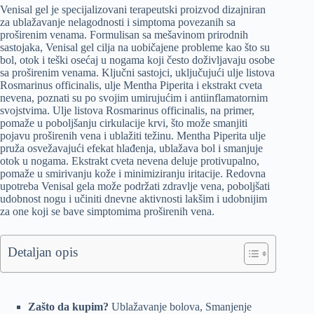
Venisal gel je specijalizovani terapeutski proizvod dizajniran
za ublažavanje nelagodnosti i simptoma povezanih sa
proširenim venama. Formulisan sa mešavinom prirodnih
sastojaka, Venisal gel cilja na uobičajene probleme kao što su
bol, otok i teški osećaj u nogama koji često doživljavaju osobe
sa proširenim venama. Ključni sastojci, uključujući ulje listova
Rosmarinus officinalis, ulje Mentha Piperita i ekstrakt cveta
nevena, poznati su po svojim umirujućim i antiinflamatornim
svojstvima. Ulje listova Rosmarinus officinalis, na primer,
pomaže u poboljšanju cirkulacije krvi, što može smanjiti
pojavu proširenih vena i ublažiti težinu. Mentha Piperita ulje
pruža osvežavajući efekat hlađenja, ublažava bol i smanjuje
otok u nogama. Ekstrakt cveta nevena deluje protivupalno,
pomaže u smirivanju kože i minimiziranju iritacije. Redovna
upotreba Venisal gela može podržati zdravlje vena, poboljšati
udobnost nogu i učiniti dnevne aktivnosti lakšim i udobnijim
za one koji se bave simptomima proširenih vena.
Detaljan opis
Zašto da kupim?
Ublažavanje bolova, Smanjenje