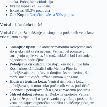
otoka, Poboljšana cirkulacija
Vreme isporuke:
2-3 dana
Iskustva:
99.3% pozitivna
Gde Kupiti:
Naručite ovde sa 50% popusta
Venisal – kako funkcioniše?
Venisal Gel pruža olakšanje od simptoma proširenih vena kroz
više ciljanih akcija:
Smanjuje upalu:
Sa antiinflamatornim sastojcima kao
što je ekstrakt cveta nevena, Venisal gel pomaže u
smanjenju upale vena, što može ublažiti bol i oticanje u
pogođenim područjima.
Poboljšava cirkulaciju:
Sastojci kao što su ulje lista
Rosmarinus Officinalis i ulje Mentha Piperita
poboljšavaju protok krvi u donjim ekstremitetima, što
može smanjiti osećaj težine i umora u nogama.
Hidrira i tonizira kožu:
Venisal gel hidrira kožu i
poboljšava njen tonus oko proširenih vena, podstičući
udobnost i poboljšavajući izgled zahvaćenih područja.
Štiti od daljeg oštećenja:
Redovna upotreba Venisal
gela može pomoći u sprečavanju pogoršanja proširenih
vena, pružajući dugoročnu podršku i olakšanje jačanjem