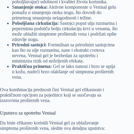
poboljšavajući udobnost i kvalitet života korisnika.
Smanjenje otoka:
Aktivne komponente u Venisal gelu
pomažu u smanjenju otoka nogu, što dovodi do
primetnog smanjenja nelagodnosti i težine.
Poboljšana cirkulacija:
Sastojci poput ulja ruzmarina i
peperminta podstiču bolju cirkulaciju krvi u venama, što
može ublažiti simptome proširenih vena i podržati opšte
zdravlje nogu.
Prirodni sastojci:
Formulisan sa prirodnim sastojcima
kao što su ulje ruzmarina, nane i ekstrakt cvetova
nevena, Venisal gel je bezbedan za upotrebu i
minimizira rizik od neželjenih efekata.
Praktična primena:
Gel se lako nanosi i brzo se upija
u kožu, nudeći brzo olakšanje od simptoma proširenih
vena.
Ova kombinacija prednosti čini Venisal gel efikasnom i
praktičnom opcijom za pojedince koji se suočavaju sa
izazovima proširenih vena.
Uputstvo za upotrebu Venisal
Da biste efikasno koristili Venisal gel za ublažavanje
simptoma proširenih vena, sledite ova detaljna uputstva: