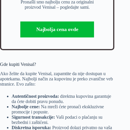
Pronašli smo najbolju cenu za originalni
proizvod Venisal – pogledajte sami.
Najbolja cena ovde
Gde kupiti Venisal?
Ako želite da kupite Venisal, zapamtite da nije dostupan u
apotekama. Najbolji način za kupovinu je preko zvanične veb
stranice. Evo zašto:
Autentičnost proizvoda:
direktna kupovina garantuje
da ćete dobiti pravu ponudu.
Najbolje cene:
Na mreži ćete pronaći ekskluzivne
promocije i popuste.
Sigurnost transakcije:
Vaši podaci o plaćanju su
bezbedni i zaštićeni.
Diskretna isporuka:
Proizvod dolazi privatno na vaša