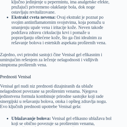
ključno jedinjenje u pepermintu, ima analgetske efekte,
pružajući privremeno olakšanje bola, dok noge
ostavljaju revitalizovane.
Ekstrakt cveta nevena:
Ovaj ekstrakt je poznat po
svojim antiinflamatornim svojstvima, koja pomažu u
smanjenju upale vena i iritacije kože. Neven takođe
podržava zdravu cirkulaciju krvi i pomaže u
popravljanju oštećene kože, što ga čini idealnim za
rešavanje bolova i estetskih aspekata proširenih vena.
Zajedno, ovi prirodni sastojci čine Venisal gel efikasnim i
umirujućim rešenjem za lečenje nelagodnosti i vidljivih
simptoma proširenih vena.
Prednosti Venisal
Venisal gel nudi niz prednosti dizajniranih da ublaže
nelagodnost povezane sa proširenim venama. Njegova
jedinstvena formula kombinuje prirodne sastojke koji rade
sinergijski u rešavanju bolova, otoka i opšteg zdravlja nogu.
Evo ključnih prednosti upotrebe Venisal gela:
Ublažavanje bolova:
Venisal gel efikasno ublažava bol
koji se obično povezuje sa proširenim venama,