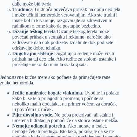
dalje može biti tvrda.
Trudnoća
Trudnoća povećava pritisak na donji deo tela
i može učiniti hemoroide verovatnijim. Ako ste trudni i
imate bol ili krvarenje, razgovarajte sa zdravstvenim
radnikom o tome kako da postupite bezbedno.
Dizanje teškog tereta
Dizanje teškog tereta može
povećati pritisak u stomaku i rektumu, naročito ako
zadržavate dah dok podižete. Izdahnite dok podižete i
održavajte dobru tehniku.
Dugotrajno sedenje
Dugotrajno sedenje može vršiti
pritisak na taj deo tela. Ako radite za stolom, ustanite i
prošetajte nekoliko minuta svakog sata.
Jednostavne kućne mere ako počnete da primećujete rane
znake hemoroida.
Jedite namirnice bogate vlaknima.
Uvodite ih polako
kako bi se telo prilagodilo promeni, i počnite sa
nekoliko malih dodataka, na primer voćem za doručak
ili povrćem uz ručak.
Pijte dovoljno vode.
Ne treba preterivati, ali stalna i
umerena hidratacija pomoći će da stolica ostane mekša.
Nemojte odlagati potrebu.
Ako morate u toalet,
nemojte čekati predugo. Isto tako, pokušajte da se ne
napinjete kada osećate potrebu za pražnjenjem i nemojte