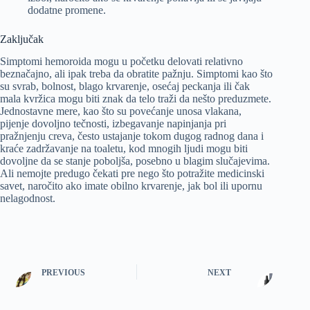
dodatne promene.
Zaključak
Simptomi hemoroida mogu u početku delovati relativno
beznačajno, ali ipak treba da obratite pažnju. Simptomi kao što
su svrab, bolnost, blago krvarenje, osećaj peckanja ili čak
mala kvržica mogu biti znak da telo traži da nešto preduzmete.
Jednostavne mere, kao što su povećanje unosa vlakana,
pijenje dovoljno tečnosti, izbegavanje napinjanja pri
pražnjenju creva, često ustajanje tokom dugog radnog dana i
kraće zadržavanje na toaletu, kod mnogih ljudi mogu biti
dovoljne da se stanje poboljša, posebno u blagim slučajevima.
Ali nemojte predugo čekati pre nego što potražite medicinski
savet, naročito ako imate obilno krvarenje, jak bol ili upornu
nelagodnost.
PREVIOUS
NEXT