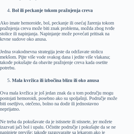
Bol ili peckanje tokom pražnjenja creva
Ako imate hemoroide, bol, peckanje ili osećaj žarenja tokom
pražnjenja creva može biti znak problema, možda zbog tvrđe
stolice ili napinjanja. Napinjanje može povećati pritisak na
krvne sudove oko anusa.
Jedna svakodnevna strategija jeste da održavate stolicu
mekšom. Pijte više vode svakog dana i jedite više vlakana;
takođe pokušajte da obavite pražnjenje creva kada osetite
potrebu.
Mala kvržica ili izbočina blizu ili oko anusa
Ova mala kvržica je još jedan znak da u tom području mogu
postojati hemoroidi, posebno ako su spoljašnji. Područje može
biti osetljivo, otečeno, bolno na dodir ili jednostavno
neprijatno.
Ne treba da pokušavate da je istisnete ili stisnete, jer možete
izazvati jači bol i upalu. Očistite područje i pokušajte da se ne
napinjete previše; takođe razgovarajte sa lekarom ako je