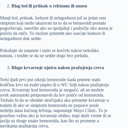
Blag bol ili pritisak u rektumu ili anusu
Manji bol, pritisak, bolnost ili nelagodnost još su jedan rani
simptom koji može ukazivati na to da se hemoroidi pomalo
pogoršavaju, naročito ako su spoljašnji i područje oko anusa je
počelo da otiče. To možete primetiti ako osećate bolnost ili
nelagodnost dok sedite.
Pokušajte da ustanete i malo se krećete nakon nekoliko
minuta, i trudite se da ne sedite dugo bez prekida.
Blago krvarenje ujutru nakon pražnjenja creva
Neki ljudi prvi put otkriju hemoroide kada primete malu
količinu krvi na toalet papiru ili u WC šolji nakon pražnjenja
creva. Krvarenje kod hemoroida je moguće, ali ne možete
uvek automatski pretpostaviti da krv potiče od hemoroida.
Trebalo bi da se obratite stručnjaku ako primetite krvarenje u
toaletu ili ako se simptomi hemoroida ne poprave posle
nedelju dana kućnog lečenja, napominje Mayo Clinic. To je
posebno važno ako je krvarenje obilno, traje duže vreme ili se
javlja uz druge znake hemoroida, kao što su promene u
navikama pražnjenja creva.