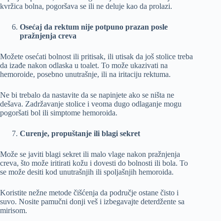
kvržica bolna, pogoršava se ili ne deluje kao da prolazi.
Osećaj da rektum nije potpuno prazan posle
pražnjenja creva
Možete osećati bolnost ili pritisak, ili utisak da još stolice treba
da izađe nakon odlaska u toalet. To može ukazivati na
hemoroide, posebno unutrašnje, ili na iritaciju rektuma.
Ne bi trebalo da nastavite da se napinjete ako se ništa ne
dešava. Zadržavanje stolice i veoma dugo odlaganje mogu
pogoršati bol ili simptome hemoroida.
Curenje, propuštanje ili blagi sekret
Može se javiti blagi sekret ili malo vlage nakon pražnjenja
creva, što može iritirati kožu i dovesti do bolnosti ili bola. To
se može desiti kod unutrašnjih ili spoljašnjih hemoroida.
Koristite nežne metode čišćenja da područje ostane čisto i
suvo. Nosite pamučni donji veš i izbegavajte deterdžente sa
mirisom.