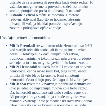
ustanite da se istegnete ili prošetate kada dugo sedite. To
važi ako mnogo vremena provodite sedeći za radnim
stolom, putujući do posla ili odmarajući na kauču.
Ostanite aktivni
Krećite se redovno. Umerena,
redovna aktivnost (kao što su hodanje, istezanje,
plivanje ili vožnja bicikla) pomaže u sprečavanju
zatvora i poboljšava opšte zdravlje.
Uobičajeni mitovi o hemoroidima
Mit 1: Premladi ste za hemoroide
Hemoroidi su češći
kod starijih odraslih osoba, ali ih mogu imati i mlađi
odrasli. Uobičajeni okidači, uključujući zatvor,
trudnoću, napinjanje tokom pražnjenja creva i predugo
sedenje na toaletu, mogu se javiti u bilo kom uzrastu.
Mit 2: Hemoroidi su uvek bolni
U zavisnosti od vrste
hemoroida, osoba može imati bol, blag svrab, osećaj
pritiska ili vrlo blago krvarenje. Rani simptomi
hemoroida često deluju previše blago da bi zabrinjavali.
Mit 3: Sva rektalna krvarenja potiču od hemoroida
Ovo je jedan od najvažnijih mitova koje treba razbiti.
Da, hemoroidi mogu izazvati malo svetlocrvene krvi.
Ali postoje i druga stanja koja takođe mogu izazvati
rektalno krvarenje. Zato je medicinski savet uvek dobar
izbor, naročito ako se krvarenje ponavlja ili se javljaju