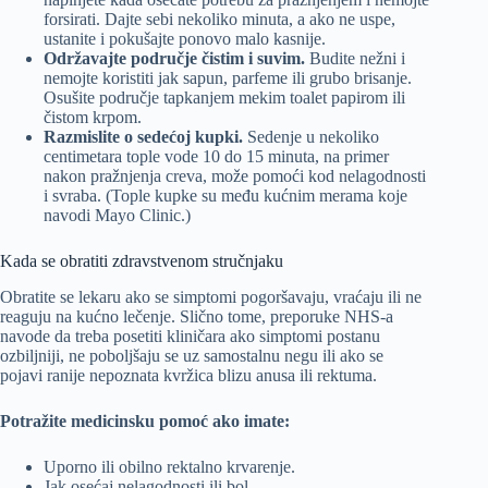
forsirati. Dajte sebi nekoliko minuta, a ako ne uspe,
ustanite i pokušajte ponovo malo kasnije.
Održavajte područje čistim i suvim.
Budite nežni i
nemojte koristiti jak sapun, parfeme ili grubo brisanje.
Osušite područje tapkanjem mekim toalet papirom ili
čistom krpom.
Razmislite o sedećoj kupki.
Sedenje u nekoliko
centimetara tople vode 10 do 15 minuta, na primer
nakon pražnjenja creva, može pomoći kod nelagodnosti
i svraba. (Tople kupke su među kućnim merama koje
navodi Mayo Clinic.)
Kada se obratiti zdravstvenom stručnjaku
Obratite se lekaru ako se simptomi pogoršavaju, vraćaju ili ne
reaguju na kućno lečenje. Slično tome, preporuke NHS-a
navode da treba posetiti kliničara ako simptomi postanu
ozbiljniji, ne poboljšaju se uz samostalnu negu ili ako se
pojavi ranije nepoznata kvržica blizu anusa ili rektuma.
Potražite medicinsku pomoć ako imate:
Uporno ili obilno rektalno krvarenje.
Jak osećaj nelagodnosti ili bol.