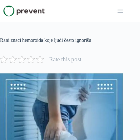
Skip
to
content
Rani znaci hemoroida koje ljudi često ignorišu
Rate this post