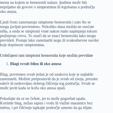
mesta na kojem se hemoroidi nalaze, ljudima može biti
neprijatno da govore o simptomima ili tegobama u području
oko anusa.
Ljudi često zanemaruju simptome hemoroida i zato što se
mogu javljati povremeno. Nekoliko dana možda ne osećate
ništa, a onda se simptomi vrate nakon malo napinjanja tokom
pražnjenja creva. To znači da se znaci hemoroida lako mogu
prevideti. Postaje lako zanemariti negu ili svakodnevne navike
koje doprinose simptomima.
Uobičajeni rani simptomi hemoroida koje možda previđate
Blagi svrab blizu ili oko anusa
Blag, povremen svrab jedan je od znakova koje je najlakše
zanemariti. Možete pretpostaviti da je svrab od znoja, preuske
odeće ili nedovoljno dobrog čišćenja tog područja. Svrab se
može javiti kada se koža oko anusa upali.
Pokušajte da se ne češete, jer to može pogoršati upalu.
Koristite blag, nežan sapun i vodu ili vlažne maramice bez
mirisa, i pri čišćenju tapkajte područje umesto da ga trljate.