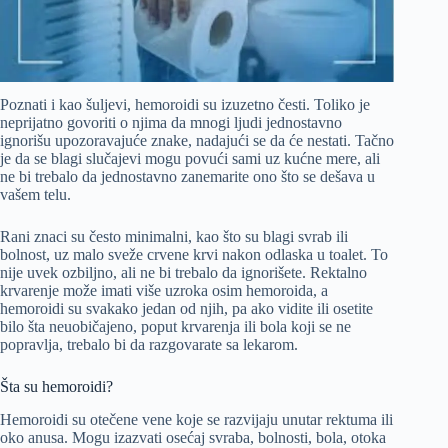
Poznati i kao šuljevi, hemoroidi su izuzetno česti. Toliko je
neprijatno govoriti o njima da mnogi ljudi jednostavno
ignorišu upozoravajuće znake, nadajući se da će nestati. Tačno
je da se blagi slučajevi mogu povući sami uz kućne mere, ali
ne bi trebalo da jednostavno zanemarite ono što se dešava u
vašem telu.
Rani znaci su često minimalni, kao što su blagi svrab ili
bolnost, uz malo sveže crvene krvi nakon odlaska u toalet. To
nije uvek ozbiljno, ali ne bi trebalo da ignorišete. Rektalno
krvarenje može imati više uzroka osim hemoroida, a
hemoroidi su svakako jedan od njih, pa ako vidite ili osetite
bilo šta neuobičajeno, poput krvarenja ili bola koji se ne
popravlja, trebalo bi da razgovarate sa lekarom.
Šta su hemoroidi?
Hemoroidi su otečene vene koje se razvijaju unutar rektuma ili
oko anusa. Mogu izazvati osećaj svraba, bolnosti, bola, otoka