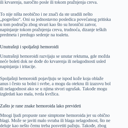
ili krvarenja, naročito posle ili tokom pražnjenja creva.
To nije ništa neobično i ne znači da ste uradili nešto
„pogrešno“. Oni su jednostavno posledica povećanog pritiska
u tom području zbog stvari kao što su hronični zatvor,
napinjanje tokom pražnjenja creva, trudnoća, dizanje teških
predmeta i predugo sedenje na toaletu.
Unutrašnji i spoljašnji hemoroidi
Unutrašnji hemoroidi razvijaju se unutar rektuma, gde možda
neće boleti dok ne dođe do krvarenja ili nelagodnosti usled
napinjanja i iritacije.
Spoljašnji hemoroidi pojavljuju se ispod kože koja oblaže
anus i često su bolni i svrbe, a mogu da oteknu ili izazovu bol
ili nelagodnost ako se u njima stvori ugrušak. Takođe mogu
izgledati kao mala, tvrda kvržica.
Zašto je rane znake hemoroida lako prevideti
Mnogi ljudi propuste rane simptome hemoroida jer su obično
blagi. Može se javiti malo svraba ili blaga nelagodnost, što ne
deluje kao nešto čemu treba posvetiti pažnju. Takođe, zbog