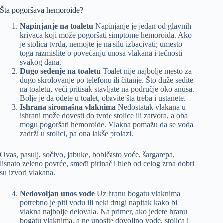
Šta pogoršava hemoroide?
Napinjanje na toaletu
Napinjanje je jedan od glavnih
krivaca koji može pogoršati simptome hemoroida. Ako
je stolica tvrda, nemojte je na silu izbacivati; umesto
toga razmislite o povećanju unosa vlakana i tečnosti
svakog dana.
Dugo sedenje na toaletu
Toalet nije najbolje mesto za
dugo skrolovanje po telefonu ili čitanje. Što duže sedite
na toaletu, veći pritisak stavljate na područje oko anusa.
Bolje je da odete u toalet, obavite šta treba i ustanete.
Ishrana siromašna vlaknima
Nedostatak vlakana u
ishrani može dovesti do tvrde stolice ili zatvora, a oba
mogu pogoršati hemoroide. Vlakna pomažu da se voda
zadrži u stolici, pa ona lakše prolazi.
Ovas, pasulj, sočivo, jabuke, bobičasto voće, šargarepa,
lisnato zeleno povrće, smeđi pirinač i hleb od celog zrna dobri
su izvori vlakana.
Nedovoljan unos vode
Uz hranu bogatu vlaknima
potrebno je piti vodu ili neki drugi napitak kako bi
vlakna najbolje delovala. Na primer, ako jedete hranu
bogatu vlaknima, a ne unosite dovoljno vode, stolica i