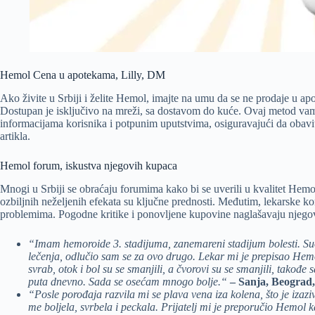
Hemol Cena u apotekama, Lilly, DM
Ako živite u Srbiji i želite Hemol, imajte na umu da se ne prodaje u 
Dostupan je isključivo na mreži, sa dostavom do kuće. Ovaj metod vam
informacijama korisnika i potpunim uputstvima, osiguravajući da oba
artikla.
Hemol forum, iskustva njegovih kupaca
Mnogi u Srbiji se obraćaju forumima kako bi se uverili u kvalitet Hemol
ozbiljnih neželjenih efekata su ključne prednosti. Međutim, lekarske ko
problemima. Pogodne kritike i ponovljene kupovine naglašavaju njego
“Imam hemoroide 3. stadijuma, zanemareni stadijum bolesti. Suo
lečenja, odlučio sam se za ovo drugo. Lekar mi je prepisao Hemo
svrab, otok i bol su se smanjili, a čvorovi su se smanjili, takođe 
puta dnevno. Sada se osećam mnogo bolje.“
– Sanja, Beograd,
“Posle porođaja razvila mi se plava vena iza kolena, što je izaz
me boljela, svrbela i peckala. Prijatelj mi je preporučio Hemol 