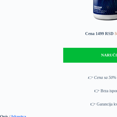
Cena 1499 RSD
5
NARUČI
👉 Cena sa 50% 
👉 Brza ispo
👉 Garancija kv
Opis /
Iskustva