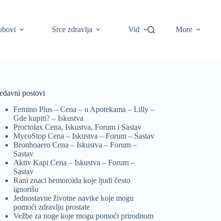
obovi
Srce zdravlja
Vid
More
edavni postovi
Femino Plus – Cena – u Apotekama – Lilly –
Gde kupiti? – Iskustva
Proctolax Cena, Iskustva, Forum i Sastav
MycoStop Cena – Iskustva – Forum – Sastav
Bronhoaero Cena – Iskustva – Forum –
Sastav
Aktiv Kapi Cena – Iskustva – Forum –
Sastav
Rani znaci hemoroida koje ljudi često
ignorišu
Jednostavne životne navike koje mogu
pomoći zdravlju prostate
Vežbe za noge koje mogu pomoći prirodnom