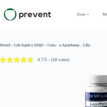
Skip
to
content
Kosa
Mr
Hemol – Gde kupiti u Srbiji? – Cena – u Apotekama – Lilly
4.7/5 - (18 votes)