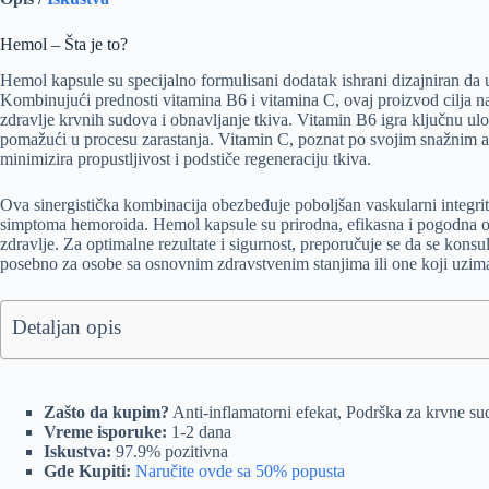
Hemol – Šta je to?
Hemol kapsule su specijalno formulisani dodatak ishrani dizajniran d
Kombinujući prednosti vitamina B6 i vitamina C, ovaj proizvod cilja
zdravlje krvnih sudova i obnavljanje tkiva. Vitamin B6 igra ključnu ul
pomažući u procesu zarastanja. Vitamin C, poznat po svojim snažnim a
minimizira propustljivost i podstiče regeneraciju tkiva.
Ova sinergistička kombinacija obezbeđuje poboljšan vaskularni integrit
simptoma hemoroida. Hemol kapsule su prirodna, efikasna i pogodna opc
zdravlje. Za optimalne rezultate i sigurnost, preporučuje se da se kon
posebno za osobe sa osnovnim zdravstvenim stanjima ili one koji uzim
Detaljan opis
Zašto da kupim?
Anti-inflamatorni efekat, Podrška za krvne s
Vreme isporuke:
1-2 dana
Iskustva:
97.9% pozitivna
Gde Kupiti:
Naručite ovde sa 50% popusta