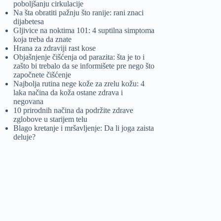
poboljšanju cirkulacije
Na šta obratiti pažnju što ranije: rani znaci
dijabetesa
Gljivice na noktima 101: 4 suptilna simptoma
koja treba da znate
Hrana za zdraviji rast kose
Objašnjenje čišćenja od parazita: šta je to i
zašto bi trebalo da se informišete pre nego što
započnete čišćenje
Najbolja rutina nege kože za zrelu kožu: 4
laka načina da koža ostane zdrava i
negovana
10 prirodnih načina da podržite zdrave
zglobove u starijem telu
Blago kretanje i mršavljenje: Da li joga zaista
deluje?