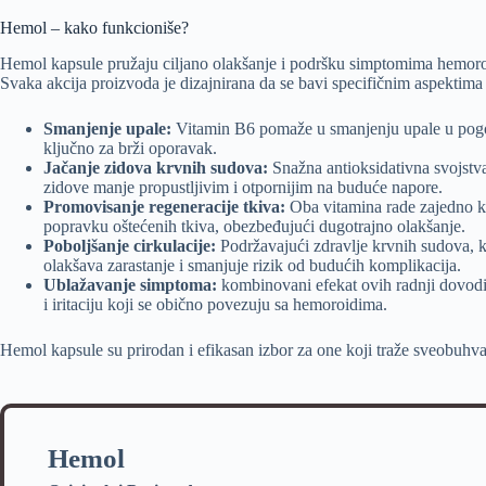
Hemol – kako funkcioniše?
Hemol kapsule pružaju ciljano olakšanje i podršku simptomima hemoroida
Svaka akcija proizvoda je dizajnirana da se bavi specifičnim aspektima
Smanjenje upale:
Vitamin B6 pomaže u smanjenju upale u pogođe
ključno za brži oporavak.
Jačanje zidova krvnih sudova:
Snažna antioksidativna svojstva 
zidove manje propustljivim i otpornijim na buduće napore.
Promovisanje regeneracije tkiva:
Oba vitamina rade zajedno ka
popravku oštećenih tkiva, obezbeđujući dugotrajno olakšanje.
Poboljšanje cirkulacije:
Podržavajući zdravlje krvnih sudova, k
olakšava zarastanje i smanjuje rizik od budućih komplikacija.
Ublažavanje simptoma:
kombinovani efekat ovih radnji dovodi 
i iritaciju koji se obično povezuju sa hemoroidima.
Hemol kapsule su prirodan i efikasan izbor za one koji traže sveobuhv
Hemol