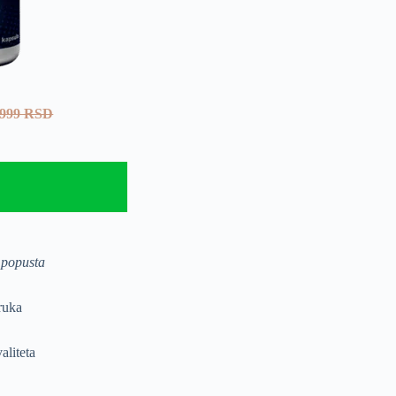
999 RSD
popusta
ruka
aliteta