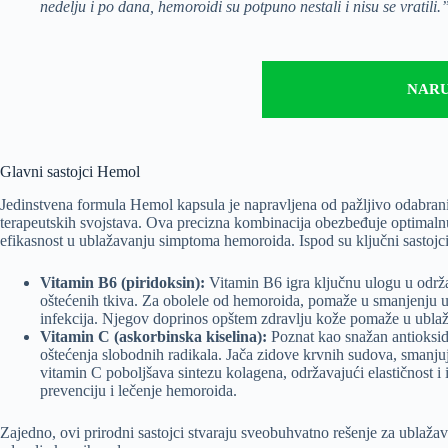
nedelju i po dana, hemoroidi su potpuno nestali i nisu se vratili.
NARU
Glavni sastojci Hemol
Jedinstvena formula Hemol kapsula je napravljena od pažljivo odabran
terapeutskih svojstava. Ova precizna kombinacija obezbeđuje optimalnu
efikasnost u ublažavanju simptoma hemoroida. Ispod su ključni sastojci 
Vitamin B6 (piridoksin):
Vitamin B6 igra ključnu ulogu u održa
oštećenih tkiva. Za obolele od hemoroida, pomaže u smanjenju up
infekcija. Njegov doprinos opštem zdravlju kože pomaže u ublaža
Vitamin C (askorbinska kiselina):
Poznat kao snažan antioksida
oštećenja slobodnih radikala. Jača zidove krvnih sudova, smanj
vitamin C poboljšava sintezu kolagena, održavajući elastičnost i i
prevenciju i lečenje hemoroida.
Zajedno, ovi prirodni sastojci stvaraju sveobuhvatno rešenje za ubla