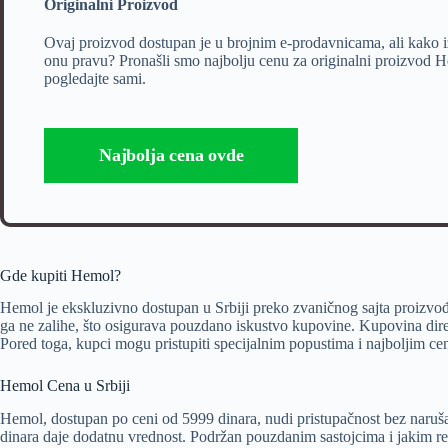
Originalni Proizvod
Ovaj proizvod dostupan je u brojnim e-prodavnicama, ali kako i
onu pravu? Pronašli smo najbolju cenu za originalni proizvod 
pogledajte sami.
Najbolja cena ovde
Gde kupiti Hemol?
Hemol je ekskluzivno dostupan u Srbiji preko zvaničnog sajta proizvođa
ga ne zalihe, što osigurava pouzdano iskustvo kupovine. Kupovina direktn
Pored toga, kupci mogu pristupiti specijalnim popustima i najboljim c
Hemol Cena u Srbiji
Hemol, dostupan po ceni od 5999 dinara, nudi pristupačnost bez naruš
dinara daje dodatnu vrednost. Podržan pouzdanim sastojcima i jakim re