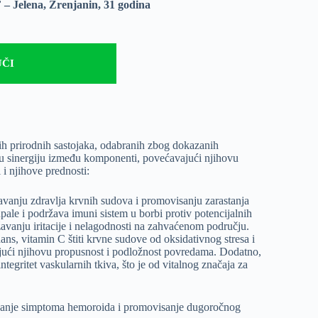
”
– Jelena, Zrenjanin, 31 godina
ČI
ih prirodnih sastojaka, odabranih zbog dokazanih
 sinergiju između komponenti, povećavajući njihovu
i njihove prednosti:
vanju zdravlja krvnih sudova i promovisanju zarastanja
ale i podržava imuni sistem u borbi protiv potencijalnih
vanju iritacije i nelagodnosti na zahvaćenom području.
ns, vitamin C štiti krvne sudove od oksidativnog stresa i
ujući njihovu propusnost i podložnost povredama. Dodatno,
ntegritet vaskularnih tkiva, što je od vitalnog značaja za
žavanje simptoma hemoroida i promovisanje dugoročnog