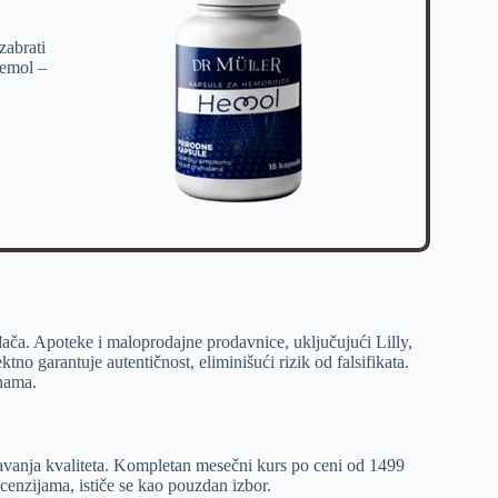
zabrati
Hemol –
ča. Apoteke i maloprodajne prodavnice, uključujući Lilly,
o garantuje autentičnost, eliminišući rizik od falsifikata.
enama.
avanja kvaliteta. Kompletan mesečni kurs po ceni od 1499
cenzijama, ističe se kao pouzdan izbor.