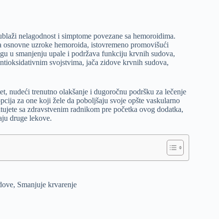
a ublaži nelagodnost i simptome povezane sa hemoroidima.
 na osnovne uzroke hemoroida, istovremeno promovišući
ogu u smanjenju upale i podržava funkciju krvnih sudova,
ntioksidativnim svojstvima, jača zidove krvnih sudova,
et, nudeći trenutno olakšanje i dugoročnu podršku za lečenje
ija za one koji žele da poboljšaju svoje opšte vaskularno
sultujete sa zdravstvenim radnikom pre početka ovog dodatka,
aju druge lekove.
udove, Smanjuje krvarenje