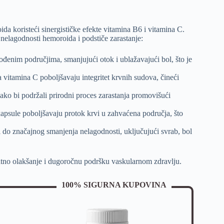
 koristeći sinergističke efekte vitamina B6 i vitamina C.
 nelagodnosti hemoroida i podstiče zarastanje:
nim područjima, smanjujući otok i ublažavajući bol, što je
vitamina C poboljšavaju integritet krvnih sudova, čineći
ko bi podržali prirodni proces zarastanja promovišući
apsule poboljšavaju protok krvi u zahvaćena područja, što
do značajnog smanjenja nelagodnosti, uključujući svrab, bol
atno olakšanje i dugoročnu podršku vaskularnom zdravlju.
100% SIGURNA KUPOVINA