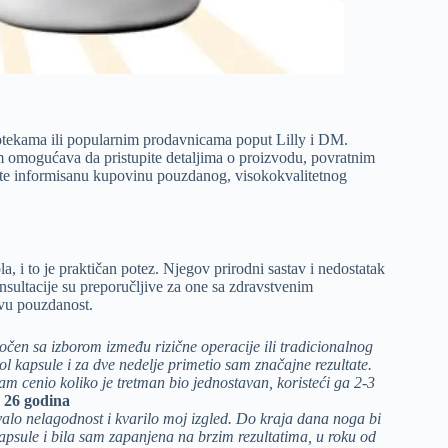
apotekama ili popularnim prodavnicama poput Lilly i DM.
 omogućava da pristupite detaljima o proizvodu, povratnim
vite informisanu kupovinu pouzdanog, visokokvalitetnog
a, i to je praktičan potez. Njegov prirodni sastav i nedostatak
nsultacije su preporučljive za one sa zdravstvenim
vu pouzdanost.
čen sa izborom između rizične operacije ili tradicionalnog
l kapsule i za dve nedelje primetio sam značajne rezultate.
sam cenio koliko je tretman bio jednostavan, koristeći ga 2-3
 26 godina
ivalo nelagodnost i kvarilo moj izgled. Do kraja dana noga bi
kapsule i bila sam zapanjena na brzim rezultatima, u roku od