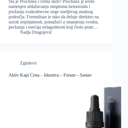
Šta je Proctolax i čemu služi? Proctolax je krem
namenjen ublažavanju simptoma hemoroida i
pružanju svakodnevne nege osetljivog analnog
područja. Formulisan je tako da deluje direktno na
uzrok neprijatnosti, pomažući u smanjenju svraba,
peckanja i osećaja nelagodnosti koji često prate…
Nadja Dragojević
Zglobovi
Aktiv Kapi Cena – Iskustva – Forum – Sastav