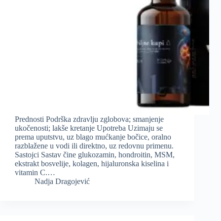
Prednosti Podrška zdravlju zglobova; smanjenje
ukočenosti; lakše kretanje Upotreba Uzimaju se
prema uputstvu, uz blago mućkanje bočice, oralno
razblažene u vodi ili direktno, uz redovnu primenu.
Sastojci Sastav čine glukozamin, hondroitin, MSM,
ekstrakt bosvelije, kolagen, hijaluronska kiselina i
vitamin C.…
Nadja Dragojević