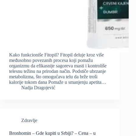
Kako funkcioniše Fitopil? Fitopil deluje kroz više
međusobno povezanih procesa koji pomažu
organizmu da efikasnije sagoreva masti i kontroliše
telesnu težinu na prirodan način. Podstiče ubrzanje
metabolizma, što omogućava telu da brže troši
kalorije tokom dana Pomaže u smanjenju apetita…
Nadja Dragojević
Zdravlje
Bronhomin – Gde kupiti u Srbiji? – Cena – u