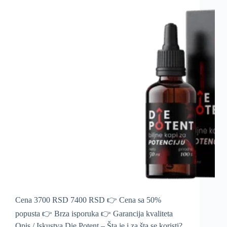
Cena 3700 RSD 7400 RSD 👉 Cena sa 50%
popusta 👉 Brza isporuka 👉 Garancija kvaliteta
Opis / Iskustva Die Potent – Šta je i za šta se koristi?