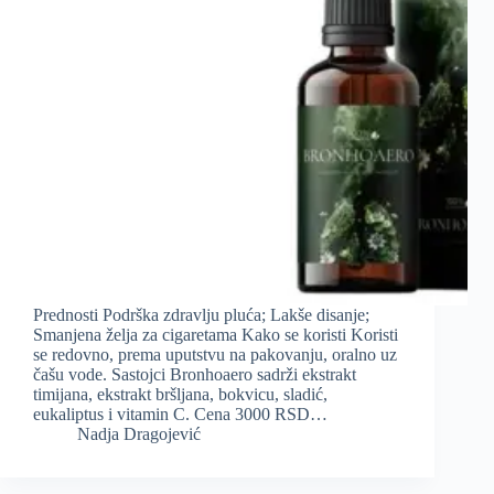
Prednosti Podrška zdravlju pluća; Lakše disanje;
Smanjena želja za cigaretama Kako se koristi Koristi
se redovno, prema uputstvu na pakovanju, oralno uz
čašu vode. Sastojci Bronhoaero sadrži ekstrakt
timijana, ekstrakt bršljana, bokvicu, sladić,
eukaliptus i vitamin C. Cena 3000 RSD…
Nadja Dragojević