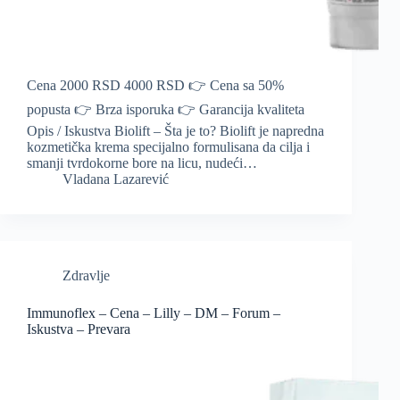
Cena 2000 RSD 4000 RSD 👉 Cena sa 50%
popusta 👉 Brza isporuka 👉 Garancija kvaliteta
Opis / Iskustva Biolift – Šta je to? Biolift je napredna
kozmetička krema specijalno formulisana da cilja i
smanji tvrdokorne bore na licu, nudeći…
Vladana Lazarević
Zdravlje
Immunoflex – Cena – Lilly – DM – Forum –
Iskustva – Prevara