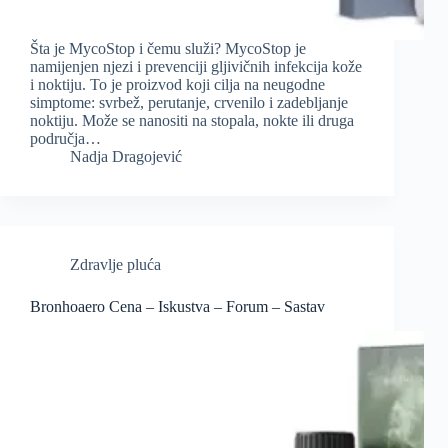
Šta je MycoStop i čemu služi? MycoStop je
namijenjen njezi i prevenciji gljivičnih infekcija kože
i noktiju. To je proizvod koji cilja na neugodne
simptome: svrbež, perutanje, crvenilo i zadebljanje
noktiju. Može se nanositi na stopala, nokte ili druga
područja…
Nadja Dragojević
Zdravlje pluća
Bronhoaero Cena – Iskustva – Forum – Sastav