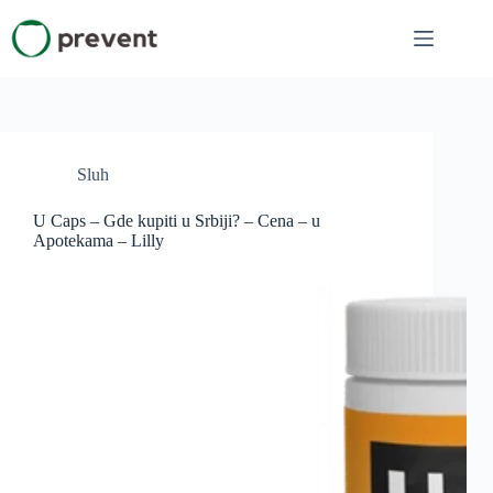
Skip
to
content
Sluh
U Caps – Gde kupiti u Srbiji? – Cena – u
Apotekama – Lilly