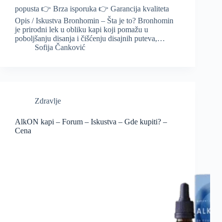
popusta 👉 Brza isporuka 👉 Garancija kvaliteta
Opis / Iskustva Bronhomin – Šta je to? Bronhomin
je prirodni lek u obliku kapi koji pomažu u
poboljšanju disanja i čišćenju disajnih puteva,…
Sofija Čanković
Zdravlje
AlkON kapi – Forum – Iskustva – Gde kupiti? –
Cena