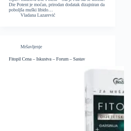
Die Potent je moćan, prirodan dodatak dizajniran da
poboljša muški libido…
Vladana Lazarević
Mršavljenje
Fitopil Cena – Iskustva – Forum – Sastav