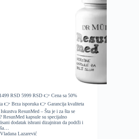
1499 RSD 5999 RSD 👉 Cena sa 50%
ta 👉 Brza isporuka 👉 Garancija kvaliteta
 Iskustva ResunMed – Šta je i za šta se
i? ResunMed kapsule su specijalno
isani dodatak ishrani dizajniran da podrži i
jša…
Vladana Lazarević