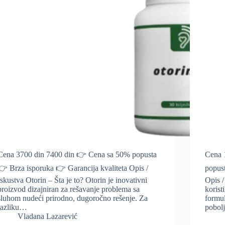
Cena 3700 din 7400 din 👉 Cena sa 50% popusta
Cena 
👉 Brza isporuka 👉 Garancija kvaliteta Opis /
popus
Iskustva Otorin – Šta je to? Otorin je inovativni
Opis /
proizvod dizajniran za rešavanje problema sa
korist
sluhom nudeći prirodno, dugoročno rešenje. Za
formul
razliku…
pobol
Vladana Lazarević