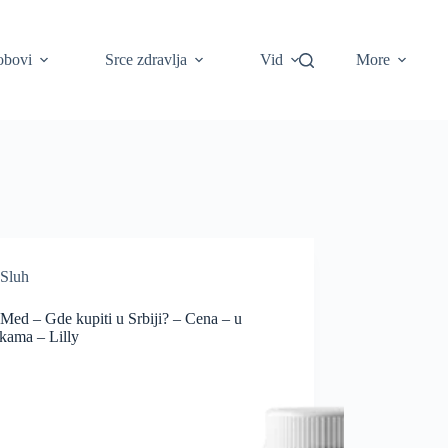
obovi
Srce zdravlja
Vid
More
Sluh
Med – Gde kupiti u Srbiji? – Cena – u
kama – Lilly