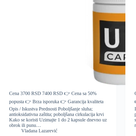
Cena 3700 RSD 7400 RSD 👉 Cena sa 50%
popusta 👉 Brza isporuka 👉 Garancija kvaliteta
Opis / Iskustva Prednosti Poboljšanje sluha;
antioksidativna zaštita; poboljšana cirkulacija krvi
Kako se koristi Uzimajte 1 do 2 kapsule dnevno uz
obrok ili punu…
Vladana Lazarević