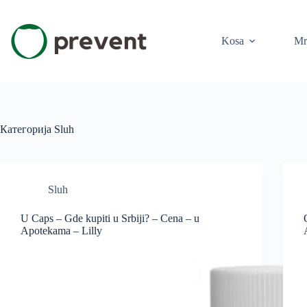
Skip
to
content
Kosa
Mr
Категорија
Sluh
Sluh
U Caps – Gde kupiti u Srbiji? – Cena – u
Apotekama – Lilly