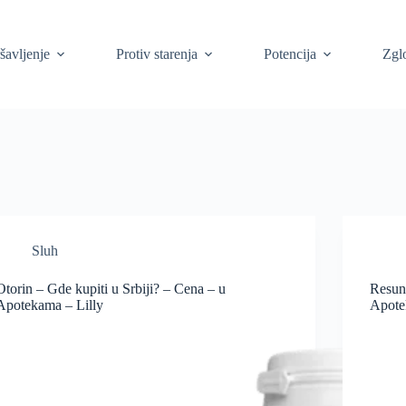
šavljenje
Protiv starenja
Potencija
Zgl
Sluh
Otorin – Gde kupiti u Srbiji? – Cena – u
Resun
Apotekama – Lilly
Apote