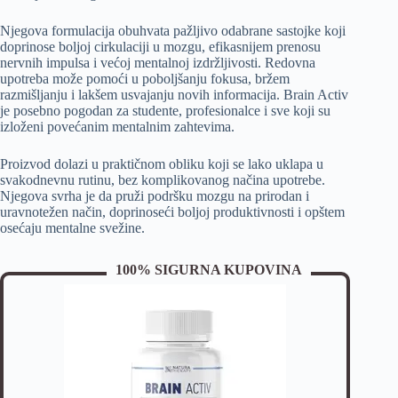
Njegova formulacija obuhvata pažljivo odabrane sastojke koji
doprinose boljoj cirkulaciji u mozgu, efikasnijem prenosu
nervnih impulsa i većoj mentalnoj izdržljivosti. Redovna
upotreba može pomoći u poboljšanju fokusa, bržem
razmišljanju i lakšem usvajanju novih informacija. Brain Activ
je posebno pogodan za studente, profesionalce i sve koji su
izloženi povećanim mentalnim zahtevima.
Proizvod dolazi u praktičnom obliku koji se lako uklapa u
svakodnevnu rutinu, bez komplikovanog načina upotrebe.
Njegova svrha je da pruži podršku mozgu na prirodan i
uravnotežen način, doprinoseći boljoj produktivnosti i opštem
osećaju mentalne svežine.
100% SIGURNA KUPOVINA