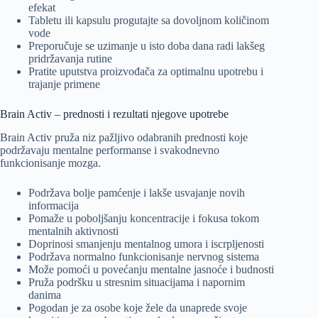
efekat
Tabletu ili kapsulu progutajte sa dovoljnom količinom
vode
Preporučuje se uzimanje u isto doba dana radi lakšeg
pridržavanja rutine
Pratite uputstva proizvođača za optimalnu upotrebu i
trajanje primene
Brain Activ – prednosti i rezultati njegove upotrebe
Brain Activ pruža niz pažljivo odabranih prednosti koje
podržavaju mentalne performanse i svakodnevno
funkcionisanje mozga.
Podržava bolje pamćenje i lakše usvajanje novih
informacija
Pomaže u poboljšanju koncentracije i fokusa tokom
mentalnih aktivnosti
Doprinosi smanjenju mentalnog umora i iscrpljenosti
Podržava normalno funkcionisanje nervnog sistema
Može pomoći u povećanju mentalne jasnoće i budnosti
Pruža podršku u stresnim situacijama i napornim
danima
Pogodan je za osobe koje žele da unaprede svoje