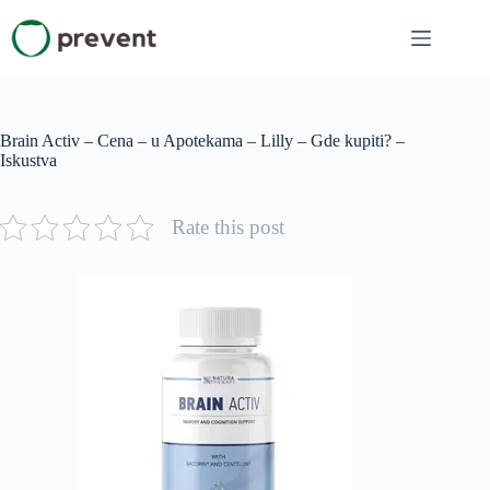
Skip
to
content
Brain Activ – Cena – u Apotekama – Lilly – Gde kupiti? –
Iskustva
Rate this post