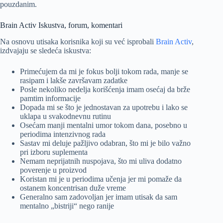
pouzdanim.
Brain Activ Iskustva, forum, komentari
Na osnovu utisaka korisnika koji su već isprobali
Brain Activ
,
izdvajaju se sledeća iskustva:
Primećujem da mi je fokus bolji tokom rada, manje se
rasipam i lakše završavam zadatke
Posle nekoliko nedelja korišćenja imam osećaj da brže
pamtim informacije
Dopada mi se što je jednostavan za upotrebu i lako se
uklapa u svakodnevnu rutinu
Osećam manji mentalni umor tokom dana, posebno u
periodima intenzivnog rada
Sastav mi deluje pažljivo odabran, što mi je bilo važno
pri izboru suplementa
Nemam neprijatnih nuspojava, što mi uliva dodatno
poverenje u proizvod
Koristan mi je u periodima učenja jer mi pomaže da
ostanem koncentrisan duže vreme
Generalno sam zadovoljan jer imam utisak da sam
mentalno „bistriji“ nego ranije