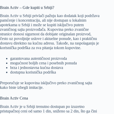
Brain Activ – Gde kupiti u Srbiji?
Brain Activ u Srbiji privlači pažnju kao dodatak koji podržava
pamćenje i koncentraciju, ali nije dostupan u lokalnim
apotekama u Srbiji i može se kupiti isključivo putem
zvaničnog sajta proizvođača. Kupovina preko zvanične
stranice donosi sigurnost da dobijate originalan proizvod,
često uz povoljnije uslove i aktuelne ponude, kao i praktičnu
dostavu direktno na kućnu adresu. Takođe, na raspolaganju je
korisnička podrška za sva pitanja tokom kupovine.
garantovana autentičnost proizvoda
mogućnost boljih cena i posebnih ponuda
brza i jednostavna kućna dostava
dostupna korisnička podrška
Preporučuje se kupovina isključivo preko zvaničnog sajta
kako biste izbegli imitacije.
Brain Activ Cena
Brain Activ je u Srbiji trenutno dostupan po izuzetno
pristupačnoj ceni od samo 1 din, sniženo sa 2 din, što ga čini