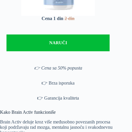
Cena 1 din
2 din
NARUČI
👉 Cena sa 50% popusta
👉 Brza isporuka
👉 Garancija kvaliteta
Kako Brain Activ funkcioniše
Brain Activ deluje kroz više međusobno povezanih procesa
koji podržavaju rad mozga, mentalnu jasnoću i svakodnevnu