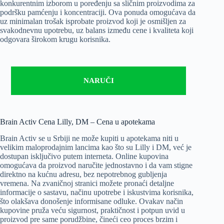
konkurentnim izborom u poređenju sa sličnim proizvodima za
podršku pamćenju i koncentraciji. Ova ponuda omogućava da
uz minimalan trošak isprobate proizvod koji je osmišljen za
svakodnevnu upotrebu, uz balans između cene i kvaliteta koji
odgovara širokom krugu korisnika.
NARUČI
Brain Activ Cena Lilly, DM – Cena u apotekama
Brain Activ se u Srbiji ne može kupiti u apotekama niti u
velikim maloprodajnim lancima kao što su Lilly i DM, već je
dostupan isključivo putem interneta. Online kupovina
omogućava da proizvod naručite jednostavno i da vam stigne
direktno na kućnu adresu, bez nepotrebnog gubljenja
vremena. Na zvaničnoj stranici možete pronaći detaljne
informacije o sastavu, načinu upotrebe i iskustvima korisnika,
što olakšava donošenje informisane odluke. Ovakav način
kupovine pruža veću sigurnost, praktičnost i potpun uvid u
proizvod pre same porudžbine, čineći ceo proces brzim i