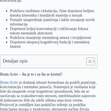
koncentraciju.
Podržava moždanu cirkulaciju, čime doprinosi boljem
dotoku kiseonika i hranljivih materija u mozak
Pomaže unapređenje pamćenja i lakše usvajanje novih
informacija
Doprinosi boljoj koncentraciji i održavanju fokusa
tokom mentalnih aktivnosti
Podržava smanjenje mentalnog umora i iscrpljenosti
Doprinosi ukupnoj kognitivnoj funkciji i mentalnoj
bistrini
Detaljan opis
Brain Activ – šta je to i za šta se koristi?
Brain Activ
je dodatak ishrani formulisan da podrži pamćenje,
koncentraciju i mentalnu jasnoću. Namenjen je osobama koje
žele da unaprede svoje kognitivne sposobnosti, bilo da se
suočavaju sa svakodnevnim stresom, intelektualnim naporom
ili jednostavno žele da održe oštrinu uma kroz vreme.
Proizvod je osmišljen kao praktično rešenje za podršku
funkcijama mozga u modernom, ubrzanom načinu života.