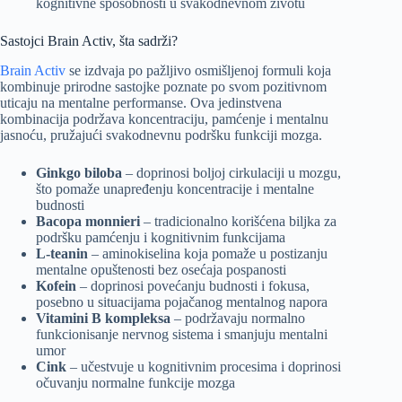
kognitivne sposobnosti u svakodnevnom životu
Sastojci Brain Activ, šta sadrži?
Brain Activ
se izdvaja po pažljivo osmišljenoj formuli koja
kombinuje prirodne sastojke poznate po svom pozitivnom
uticaju na mentalne performanse. Ova jedinstvena
kombinacija podržava koncentraciju, pamćenje i mentalnu
jasnoću, pružajući svakodnevnu podršku funkciji mozga.
Ginkgo biloba
– doprinosi boljoj cirkulaciji u mozgu,
što pomaže unapređenju koncentracije i mentalne
budnosti
Bacopa monnieri
– tradicionalno korišćena biljka za
podršku pamćenju i kognitivnim funkcijama
L-teanin
– aminokiselina koja pomaže u postizanju
mentalne opuštenosti bez osećaja pospanosti
Kofein
– doprinosi povećanju budnosti i fokusa,
posebno u situacijama pojačanog mentalnog napora
Vitamini B kompleksa
– podržavaju normalno
funkcionisanje nervnog sistema i smanjuju mentalni
umor
Cink
– učestvuje u kognitivnim procesima i doprinosi
očuvanju normalne funkcije mozga