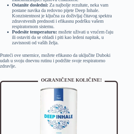
Ostanite dosledni:
Za najbolje rezultate, neka vam
postane navika da redovno pijete Deep Inhale.
Konzistentnost je ključna za doživljaj čitavog spektra
zdravstvenih prednosti i efikasnu podršku vašem
respiratornom sistemu.
Podesite temperaturu:
možete uživati u vrućem čaju
ili ostaviti da se ohladi i piti kao ledeni napitak, u
zavisnosti od vaših želja.
Prateći ove smernice, možete efikasno da uključite Duboki
udah u svoju dnevnu rutinu i podržite svoje respiratorno
zdravlje.
OGRANIČENE KOLIČINE!