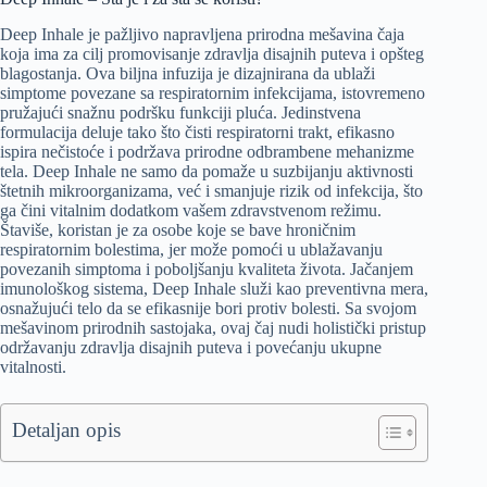
Deep Inhale je pažljivo napravljena prirodna mešavina čaja
koja ima za cilj promovisanje zdravlja disajnih puteva i opšteg
blagostanja. Ova biljna infuzija je dizajnirana da ublaži
simptome povezane sa respiratornim infekcijama, istovremeno
pružajući snažnu podršku funkciji pluća. Jedinstvena
formulacija deluje tako što čisti respiratorni trakt, efikasno
ispira nečistoće i podržava prirodne odbrambene mehanizme
tela. Deep Inhale ne samo da pomaže u suzbijanju aktivnosti
štetnih mikroorganizama, već i smanjuje rizik od infekcija, što
ga čini vitalnim dodatkom vašem zdravstvenom režimu.
Štaviše, koristan je za osobe koje se bave hroničnim
respiratornim bolestima, jer može pomoći u ublažavanju
povezanih simptoma i poboljšanju kvaliteta života. Jačanjem
imunološkog sistema, Deep Inhale služi kao preventivna mera,
osnažujući telo da se efikasnije bori protiv bolesti. Sa svojom
mešavinom prirodnih sastojaka, ovaj čaj nudi holistički pristup
održavanju zdravlja disajnih puteva i povećanju ukupne
vitalnosti.
Detaljan opis