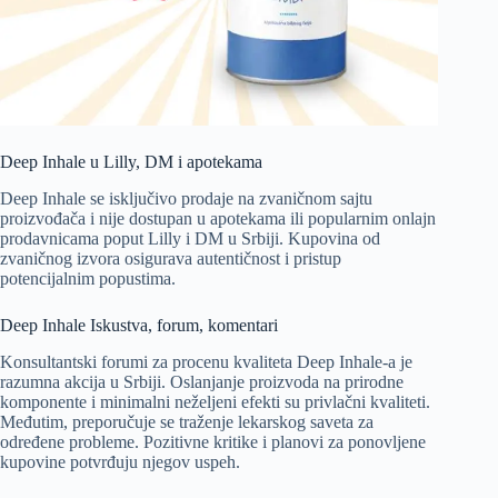
Deep Inhale u Lilly, DM i apotekama
Deep Inhale se isključivo prodaje na zvaničnom sajtu
proizvođača i nije dostupan u apotekama ili popularnim onlajn
prodavnicama poput Lilly i DM u Srbiji. Kupovina od
zvaničnog izvora osigurava autentičnost i pristup
potencijalnim popustima.
Deep Inhale Iskustva, forum, komentari
Konsultantski forumi za procenu kvaliteta Deep Inhale-a je
razumna akcija u Srbiji. Oslanjanje proizvoda na prirodne
komponente i minimalni neželjeni efekti su privlačni kvaliteti.
Međutim, preporučuje se traženje lekarskog saveta za
određene probleme. Pozitivne kritike i planovi za ponovljene
kupovine potvrđuju njegov uspeh.