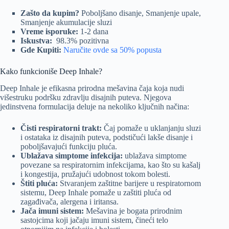
Zašto da kupim?
Poboljšano disanje, Smanjenje upale,
Smanjenje akumulacije sluzi
Vreme isporuke:
1-2 dana
Iskustva:
98.3% pozitivna
Gde Kupiti:
Naručite ovde sa 50% popusta
Kako funkcioniše Deep Inhale?
Deep Inhale je efikasna prirodna mešavina čaja koja nudi
višestruku podršku zdravlju disajnih puteva. Njegova
jedinstvena formulacija deluje na nekoliko ključnih načina:
Čisti respiratorni trakt:
Čaj pomaže u uklanjanju sluzi
i ostataka iz disajnih puteva, podstičući lakše disanje i
poboljšavajući funkciju pluća.
Ublažava simptome infekcija:
ublažava simptome
povezane sa respiratornim infekcijama, kao što su kašalj
i kongestija, pružajući udobnost tokom bolesti.
Štiti pluća:
Stvaranjem zaštitne barijere u respiratornom
sistemu, Deep Inhale pomaže u zaštiti pluća od
zagađivača, alergena i iritansa.
Jača imuni sistem:
Mešavina je bogata prirodnim
sastojcima koji jačaju imuni sistem, čineći telo