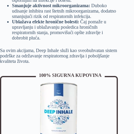
otpornijim na infekcije i bolesti.
Smanjuje aktivnost mikroorganizama:
Duboko
udisanje inhibira rast štetnih mikroorganizama, dodatno
smanjujući rizik od respiratornih infekcija.
Ublažava efekte hronične bolesti:
Čaj pomaže u
upravljanju i ublažavanju posledica hroničnih
respiratornih stanja, promovišući opšte zdravlje i
dobrobit pluća.
Sa ovim akcijama, Deep Inhale služi kao sveobuhvatan sistem
podrške za održavanje respiratornog zdravlja i poboljšanje
kvaliteta života.
100% SIGURNA KUPOVINA