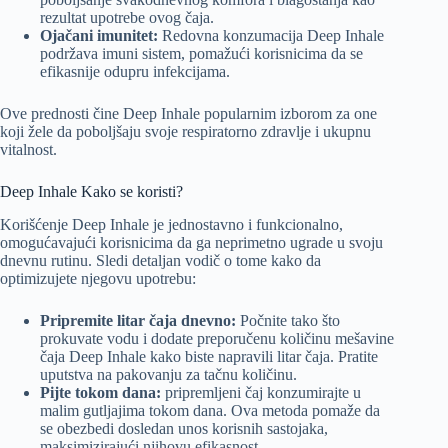
rezultat upotrebe ovog čaja.
Ojačani imunitet:
Redovna konzumacija Deep Inhale
podržava imuni sistem, pomažući korisnicima da se
efikasnije odupru infekcijama.
Ove prednosti čine Deep Inhale popularnim izborom za one
koji žele da poboljšaju svoje respiratorno zdravlje i ukupnu
vitalnost.
Deep Inhale Kako se koristi?
Korišćenje Deep Inhale je jednostavno i funkcionalno,
omogućavajući korisnicima da ga neprimetno ugrade u svoju
dnevnu rutinu. Sledi detaljan vodič o tome kako da
optimizujete njegovu upotrebu:
Pripremite litar čaja dnevno:
Počnite tako što
prokuvate vodu i dodate preporučenu količinu mešavine
čaja Deep Inhale kako biste napravili litar čaja. Pratite
uputstva na pakovanju za tačnu količinu.
Pijte tokom dana:
pripremljeni čaj konzumirajte u
malim gutljajima tokom dana. Ova metoda pomaže da
se obezbedi dosledan unos korisnih sastojaka,
maksimizirajući njihovu efikasnost.