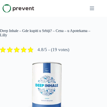
Skip
to
content
Deep Inhale – Gde kupiti u Srbiji? – Cena – u Apotekama –
Lilly
4.8/5 - (19 votes)