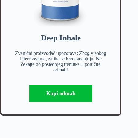
Deep Inhale
Zvanični proizvođač upozorava: Zbog visokog
interesovanja, zalihe se brzo smanjuju. Ne
čekajte do poslednjeg trenutka – poručite
odmah!
Kupi odmah