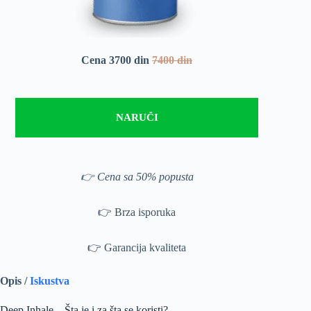
Cena 3700 din
7400 din
NARUČI
👉 Cena sa 50% popusta
👉 Brza isporuka
👉 Garancija kvaliteta
Opis /
Iskustva
Deep Inhale – Šta je i za šta se koristi?