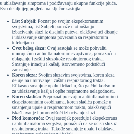
u ublažavanju simptoma i podržavanju ukupne funkcije pluća.
Evo detaljnijeg pogleda na ključne sastojke:
List Subjeli:
Poznat po svojim ekspektoransnim
svojstvima, list Subjeli pomaže u otpuštanju i
izbacivanju sluzi iz disajnih puteva, olakšavajući disanje
i ublažavanje simptoma povezanih sa respiratornim
infekcijama.
Cvet belog sleza:
Ovaj sastojak se može pohvaliti
umirujućim i antiinflamatornim svojstvima, pomažući u
oblaganju i zaštiti sluzokože respiratornog trakta.
Smanjuje iritaciju i kašalj, istovremeno podstičući
zarastanje.
Koren sleza:
Svojim sluzavim svojstvima, koren sleza
deluje na umirivanje i zaštitu respiratornog trakta.
Efikasno smanjuje upalu i iritaciju, što ga čini korisnim
za ublažavanje kašlja i opšte respiratorne nelagodnosti.
Koren sladića:
Prepoznat po svojim antiinflamatornim i
ekspektorantnim osobinama, koren sladića pomaže u
smanjenju upale u respiratornom traktu, olakšavajući
iskašljavanje i promovišući izbacivanje sluzi.
Plod komorača:
Ovaj sastojak poseduje i ekspektorans
i antiinflamatorna svojstva, pomažući da se očisti sluz iz
respiratornog trakta. Takođe smanjuje upalu i olakšava