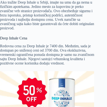
Ako tražite Deep Inhale u Srbiji, imajte na umu da ga nema u
fizičkim apotekama. Jedino mesto za kupovinu je preko
zvanične veb stranice proizvođača. Ovo obezbeđuje sigurnu i
brzu isporuku, pristup korisničkoj podršci, autentičnost
proizvoda i najbolju dostupnu cenu. Uvek naručite sa
zvaničnog sajta kako biste garantovali da ćete dobiti originalan
proizvod.
Deep Inhale Cena
Redovna cena za Deep Inhale je 7400 din. Međutim, sada je
dostupan po sniženoj ceni od 3700 din. Ova ekskluzivna,
vremenski ograničena ponuda dostupna je samo na zvaničnom
sajtu Deep Inhale. Njegovi sastojci vrhunskog kvaliteta i
pozitivne ocene korisnika dodaju vrednost.