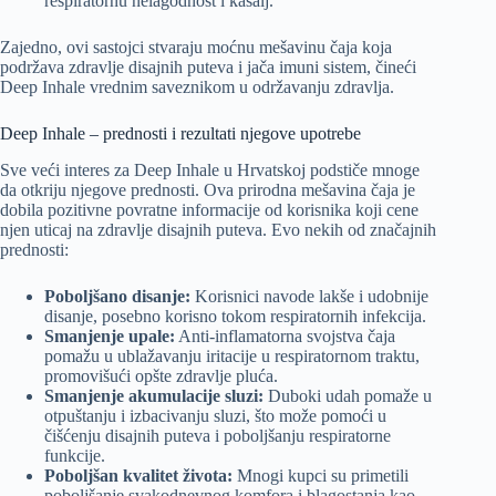
respiratornu nelagodnost i kašalj.
Zajedno, ovi sastojci stvaraju moćnu mešavinu čaja koja
podržava zdravlje disajnih puteva i jača imuni sistem, čineći
Deep Inhale vrednim saveznikom u održavanju zdravlja.
Deep Inhale – prednosti i rezultati njegove upotrebe
Sve veći interes za Deep Inhale u Hrvatskoj podstiče mnoge
da otkriju njegove prednosti. Ova prirodna mešavina čaja je
dobila pozitivne povratne informacije od korisnika koji cene
njen uticaj na zdravlje disajnih puteva. Evo nekih od značajnih
prednosti:
Poboljšano disanje:
Korisnici navode lakše i udobnije
disanje, posebno korisno tokom respiratornih infekcija.
Smanjenje upale:
Anti-inflamatorna svojstva čaja
pomažu u ublažavanju iritacije u respiratornom traktu,
promovišući opšte zdravlje pluća.
Smanjenje akumulacije sluzi:
Duboki udah pomaže u
otpuštanju i izbacivanju sluzi, što može pomoći u
čišćenju disajnih puteva i poboljšanju respiratorne
funkcije.
Poboljšan kvalitet života:
Mnogi kupci su primetili
poboljšanje svakodnevnog komfora i blagostanja kao