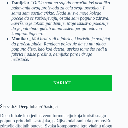
Danijela:
“Otišla sam na sajt da naručim još nekoliko
pakovanja ovog proizvoda za celu svoju porodicu. I
sama sam osetila efekte. Kada su sve moje kolege
počele da se razboljevaju, ostala sam potpuno zdrava.
Savršeno je tokom pandemije. Moje iskustvo pokazuje
da je potrebno ojačati imuni sistem jer ga redovno
kompromitujemo.“
Monika:
„Moj brat radi u fabrici, i koristio je ovaj čaj
da pročisti pluća. Rendgen pokazuje da su mu pluća
potpuno čista, kao kod deteta, uprkos tome što radi u
fabrici i udiše prašinu, hemijske pare i druge
nečistoće.“
NARUČI
Šta sadrži Deep Inhale? Sastojci
Deep Inhale ima jedinstvenu formulaciju koja koristi snagu
potpuno prirodnih sastojaka, pažljivo odabranih da promovišu
zdravlje disajnih puteva. Svaka komponenta igra vitalnu ulogu