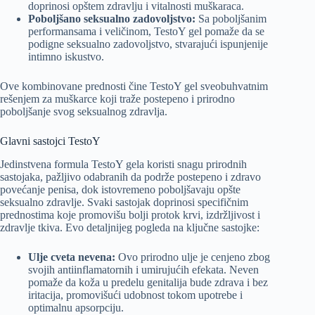
doprinosi opštem zdravlju i vitalnosti muškaraca.
Poboljšano seksualno zadovoljstvo:
Sa poboljšanim
performansama i veličinom, TestoY gel pomaže da se
podigne seksualno zadovoljstvo, stvarajući ispunjenije
intimno iskustvo.
Ove kombinovane prednosti čine TestoY gel sveobuhvatnim
rešenjem za muškarce koji traže postepeno i prirodno
poboljšanje svog seksualnog zdravlja.
Glavni sastojci TestoY
Jedinstvena formula TestoY gela koristi snagu prirodnih
sastojaka, pažljivo odabranih da podrže postepeno i zdravo
povećanje penisa, dok istovremeno poboljšavaju opšte
seksualno zdravlje. Svaki sastojak doprinosi specifičnim
prednostima koje promovišu bolji protok krvi, izdržljivost i
zdravlje tkiva. Evo detaljnijeg pogleda na ključne sastojke:
Ulje cveta nevena:
Ovo prirodno ulje je cenjeno zbog
svojih antiinflamatornih i umirujućih efekata. Neven
pomaže da koža u predelu genitalija bude zdrava i bez
iritacija, promovišući udobnost tokom upotrebe i
optimalnu apsorpciju.