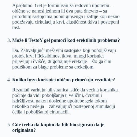
Apsolutno. Gel je formulisan za redovnu upotrebu –
obično se nanosi jednom ili dva puta dnevno – sa
prirodnim sastojcima poput ginsenga i žalfije koji nežno
podržavaju cirkulaciju krvi, elastičnost tkiva i postepeni
rast.
Može li TestoY gel pomoći kod erektilnih problema?
Da. Zahvaljujući mešavini sastojaka koji poboljšavaju
protok krvi i fleksibilnost tkiva, mnogi korisnici
prijavljuju čvršće, dugotrajnije erekcije – što ga čini
podrškom za blage probleme sa erekcijom.
Koliko brzo korisnici obično primećuju rezultate?
Rezultati variraju, ali stranica ističe da većina korisnika
počinje da vidi poboljšanja u veličini, čvrstini i
izdržljivosti nakon dosledne upotrebe gela tokom
nekoliko nedelja – zahvaljujući postepenoj stimulaciji
ćelija i poboljšanoj cirkulaciji.
Gde treba da kupim da bih bio siguran da je
originalan?