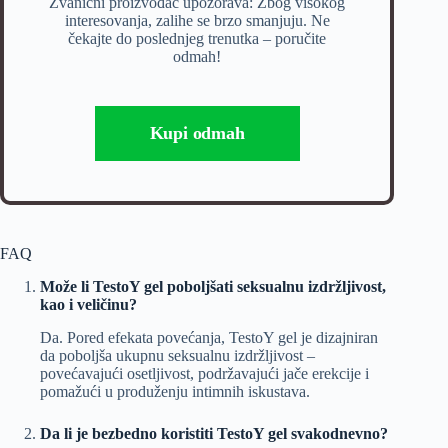
Zvanični proizvođač upozorava: Zbog visokog
interesovanja, zalihe se brzo smanjuju. Ne
čekajte do poslednjeg trenutka – poručite
odmah!
Kupi odmah
FAQ
Može li TestoY gel poboljšati seksualnu izdržljivost,
kao i veličinu?
Da. Pored efekata povećanja, TestoY gel je dizajniran
da poboljša ukupnu seksualnu izdržljivost –
povećavajući osetljivost, podržavajući jače erekcije i
pomažući u produženju intimnih iskustava.
Da li je bezbedno koristiti TestoY gel svakodnevno?