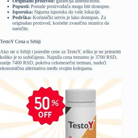
Originalni proizvod:
garancija autentičnosti.
Popusti:
Ponude proizvođača mogu biti dostupne.
Isporuka:
Sigurna isporuka do vaše lokacije.
Podrška:
Korisnički servis je lako dostupan. Za
originalan proizvod, koristite zvaničnu stranicu da
naručite.
TestoY Cena u Srbiji
Ako ste u Srbiji i poredite cene za TestoY, teško je ne primetiti
koliko je to uobičajeno. Najniža cena trenutno je 3700 RSD,
ranije 7400 RSD, pokriva celomesečni tretman, nudeći
ekonomičnu alternativu među svojim kolegama.