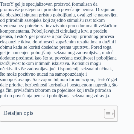
TestoY gel je specijalizovan proizvod formulisan da
promoviše postepeno i prirodno povećanje penisa. Dizajniran
da obezbedi siguran pristup poboljšanju, ovaj gel je napravljen
od prirodnih sastojaka koji zajedno stimulišu rast tokom
vremena bez potrebe za invazivnim procedurama ili veštačkim
komponentama. Poboljšavajući cirkulaciju krvi u predelu
penisa, TestoY gel pomaže u podržavanju prirodnog procesa
ekspanzije tkiva, doprinoseći zapaženim rezultatima u dužini i
obimu kada se koristi dosledno prema uputstvu. Pored toga,
gel je namenjen poboljšanju seksualnog zadovoljstva, nudeći
dodatne prednosti kao što su povećana osetljivost i poboljšana
izdržljivost tokom intimnih iskustava. Korisnici mogu
očekivati više zadovoljavajući i ispunjeniji seksualni učinak,
što može pozitivno uticati na samopouzdanje i
samopoštovanje. Sa svojom biljnom formulacijom, TestoY gel
daje prioritet bezbednosti korisnika i postepenom napretku, što
ga čini privlačnim izborom za pojedince koji traže prirodan
put do povećanja penisa i poboljšanja seksualnog zdravlja.
Detaljan opis