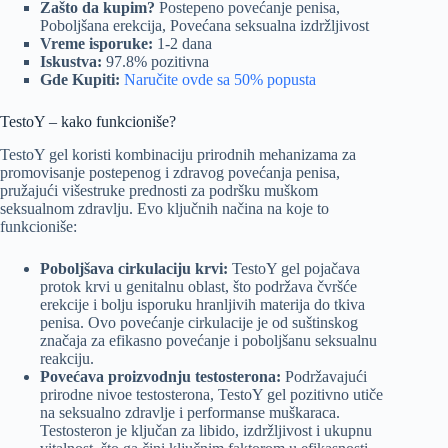
Zašto da kupim?
Postepeno povećanje penisa,
Poboljšana erekcija, Povećana seksualna izdržljivost
Vreme isporuke:
1-2 dana
Iskustva:
97.8% pozitivna
Gde Kupiti:
Naručite ovde sa 50% popusta
TestoY – kako funkcioniše?
TestoY gel koristi kombinaciju prirodnih mehanizama za
promovisanje postepenog i zdravog povećanja penisa,
pružajući višestruke prednosti za podršku muškom
seksualnom zdravlju. Evo ključnih načina na koje to
funkcioniše:
Poboljšava cirkulaciju krvi:
TestoY gel pojačava
protok krvi u genitalnu oblast, što podržava čvršće
erekcije i bolju isporuku hranljivih materija do tkiva
penisa. Ovo povećanje cirkulacije je od suštinskog
značaja za efikasno povećanje i poboljšanu seksualnu
reakciju.
Povećava proizvodnju testosterona:
Podržavajući
prirodne nivoe testosterona, TestoY gel pozitivno utiče
na seksualno zdravlje i performanse muškaraca.
Testosteron je ključan za libido, izdržljivost i ukupnu