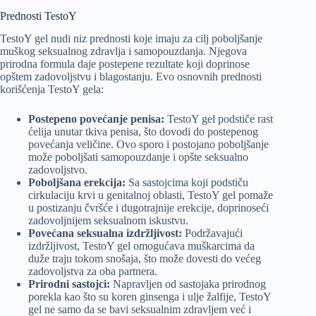
Prednosti TestoY
TestoY gel nudi niz prednosti koje imaju za cilj poboljšanje
muškog seksualnog zdravlja i samopouzdanja. Njegova
prirodna formula daje postepene rezultate koji doprinose
opštem zadovoljstvu i blagostanju. Evo osnovnih prednosti
korišćenja TestoY gela:
Postepeno povećanje penisa:
TestoY gel podstiče rast
ćelija unutar tkiva penisa, što dovodi do postepenog
povećanja veličine. Ovo sporo i postojano poboljšanje
može poboljšati samopouzdanje i opšte seksualno
zadovoljstvo.
Poboljšana erekcija:
Sa sastojcima koji podstiču
cirkulaciju krvi u genitalnoj oblasti, TestoY gel pomaže
u postizanju čvršće i dugotrajnije erekcije, doprinoseći
zadovoljnijem seksualnom iskustvu.
Povećana seksualna izdržljivost:
Podržavajući
izdržljivost, TestoY gel omogućava muškarcima da
duže traju tokom snošaja, što može dovesti do većeg
zadovoljstva za oba partnera.
Prirodni sastojci:
Napravljen od sastojaka prirodnog
porekla kao što su koren ginsenga i ulje žalfije, TestoY
gel ne samo da se bavi seksualnim zdravljem već i