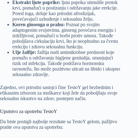
Ekstrakt ljute paprike:
ljuta paprika stimuliše protok
krvi, pomažući u postizanju i održavanju jake erekcije.
Pored toga, deluje kao prirodni afrodizijak,
povećavajući uzbuđenje i seksualnu želju.
Koren ginsenga u prahu:
Poznat po svojim
adaptogenim svojstvima, ginseng povećava energiju i
izdržljivost, pomažući u borbi protiv umora. Takođe
poboljšava cirkulaciju krvi, što je neophodno za čvrstu
erekciju i zdravu seksualnu funkciju.
Ulje žalfije:
žalfija nudi antimikrobne prednosti koje
pomažu u održavanju higijene genitalija, smanjujući
rizik od infekcija. Takođe podržava hormonsku
ravnotežu, što može pozitivno uticati na libido i ukupno
seksualno zdravlje.
Zajedno, ovi prirodni sastojci čine TestoY gel bezbednim i
efikasnim izborom za muškarce koji žele da poboljšaju svoje
seksualno iskustvo na zdrav, postepen način.
Uputstvo za upotrebu TestoY
Da biste postigli najbolje rezultate sa TestoY gelom, pažljivo
pratite ova uputstva za upotrebu: