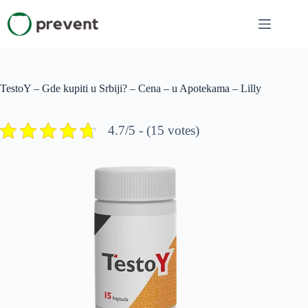
Skip
to
content
TestoY – Gde kupiti u Srbiji? – Cena – u Apotekama – Lilly
4.7/5 - (15 votes)