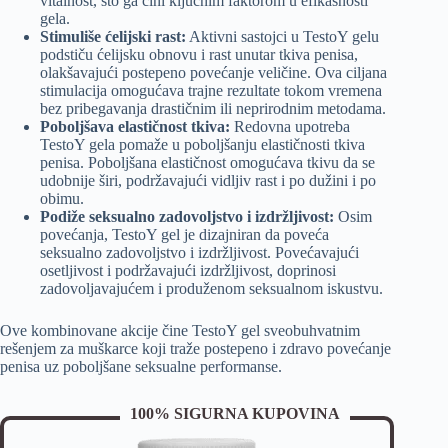
vitalnost, što ga čini ključnim faktorom u efikasnosti
gela.
Stimuliše ćelijski rast:
Aktivni sastojci u TestoY gelu
podstiču ćelijsku obnovu i rast unutar tkiva penisa,
olakšavajući postepeno povećanje veličine. Ova ciljana
stimulacija omogućava trajne rezultate tokom vremena
bez pribegavanja drastičnim ili neprirodnim metodama.
Poboljšava elastičnost tkiva:
Redovna upotreba
TestoY gela pomaže u poboljšanju elastičnosti tkiva
penisa. Poboljšana elastičnost omogućava tkivu da se
udobnije širi, podržavajući vidljiv rast i po dužini i po
obimu.
Podiže seksualno zadovoljstvo i izdržljivost:
Osim
povećanja, TestoY gel je dizajniran da poveća
seksualno zadovoljstvo i izdržljivost. Povećavajući
osetljivost i podržavajući izdržljivost, doprinosi
zadovoljavajućem i produženom seksualnom iskustvu.
Ove kombinovane akcije čine TestoY gel sveobuhvatnim
rešenjem za muškarce koji traže postepeno i zdravo povećanje
penisa uz poboljšane seksualne performanse.
100% SIGURNA KUPOVINA