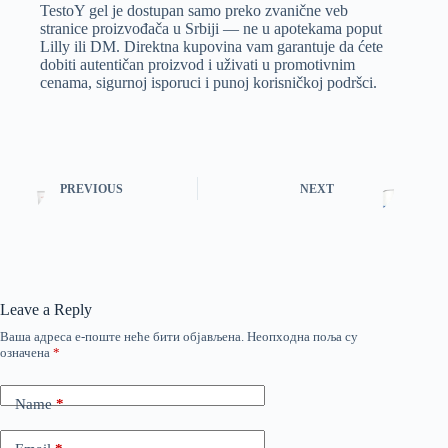
TestoY gel je dostupan samo preko zvanične veb
stranice proizvođača u Srbiji — ne u apotekama poput
Lilly ili DM. Direktna kupovina vam garantuje da ćete
dobiti autentičan proizvod i uživati u promotivnim
cenama, sigurnoj isporuci i punoj korisničkoj podršci.
PREVIOUS
NEXT
Leave a Reply
Ваша адреса е-поште неће бити објављена.
Неопходна поља су
означена
*
Name
*