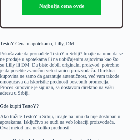
Najbolja cena ovde
TestoY Cena u apotekama, Lilly, DM
Pokušavate da pronađete TestoY u Srbiji? Imajte na umu da se
ne prodaje u apotekama ili na uobičajenim sajtovima kao što
su Lilly ili DM. Da biste dobili originalni proizvod, potrebno
je da posetite zvaničnu veb stranicu proizvođača. Direktna
kupovina ne samo da garantuje autentičnost, već vam takođe
omogućava da iskoristite prednosti posebnih promocija.
Proces kupovine je siguran, sa dostavom direktno na vašu
adresu u Srbiji.
Gde kupiti TestoY?
Ako tražite TestoY u Srbiji, imajte na umu da nije dostupan u
apotekama. Isključivo se nudi na veb lokaciji proizvođača.
Ovaj metod ima nekoliko prednosti: