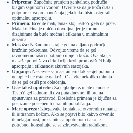
Priprema:
Započnite pranjem genitalnog područja
blagim sapunom i vodom. Uverite se da je koža čista i
potpuno suva pre nanošenja gela kako biste osigurali
optimalnu apsorpciju.
Primena:
Iscedite mali, tanak sloj TestoY gela na prste.
Mala količina je obično dovoljna, jer je formula
dizajnirana da bude moćna i efikasna u minimalnim
dozama.
Masaža:
Nežno umasirajte gel na ciljano područje
kružnim pokretima. Odvojite vreme da se gel
ravnomerno raširi i potpuno upije u kožu. Ova akcija
masaže poboljšava cirkulaciju krvi, promovišući bolju
apsorpciju i efikasnost aktivnih sastojaka.
Upijanje:
Nastavite sa masiranjem dok se gel potpuno
ne upije i ne ostane na koži. Ostavite nekoliko minuta
da se gel osuši pre oblačenja.
Učestalost upotrebe:
Za najbolje rezultate nanosite
TestoY gel jednom ili dva puta dnevno, ili prema
uputstvima za proizvod. Dosledna primena je ključna za
postizanje postepenih i trajnih poboljšanja.
Mere opreza:
Izbegavajte kontakt sa otvorenim ranama
ili iritiranom kožom. Ako se pojavi bilo kakvo crvenilo
ili nelagodnost, prestanite sa upotrebom i ako je
potrebno, konsultujte se sa zdravstvenim radnikom.