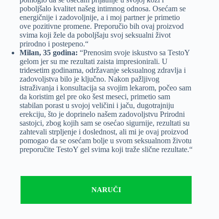
poboljšalo kvalitet našeg intimnog odnosa. Osećam se
energičnije i zadovoljnije, a i moj partner je primetio
ove pozitivne promene. Preporučio bih ovaj proizvod
svima koji žele da poboljšaju svoj seksualni život
prirodno i postepeno.“
Milan, 35 godina:
“Prenosim svoje iskustvo sa TestoY
gelom jer su me rezultati zaista impresionirali. U
tridesetim godinama, održavanje seksualnog zdravlja i
zadovoljstva bilo je ključno. Nakon pažljivog
istraživanja i konsultacija sa svojim lekarom, počeo sam
da koristim gel pre oko šest meseci, primetio sam
stabilan porast u svojoj veličini i jaču, dugotrajniju
erekciju, što je doprinelo našem zadovoljstvu Prirodni
sastojci, zbog kojih sam se osećao sigurnije, rezultati su
zahtevali strpljenje i doslednost, ali mi je ovaj proizvod
pomogao da se osećam bolje u svom seksualnom životu
preporučite TestoY gel svima koji traže slične rezultate.“
NARUČI