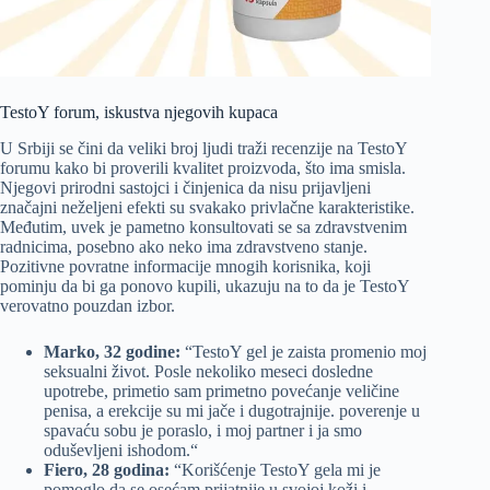
TestoY forum, iskustva njegovih kupaca
U Srbiji se čini da veliki broj ljudi traži recenzije na TestoY
forumu kako bi proverili kvalitet proizvoda, što ima smisla.
Njegovi prirodni sastojci i činjenica da nisu prijavljeni
značajni neželjeni efekti su svakako privlačne karakteristike.
Međutim, uvek je pametno konsultovati se sa zdravstvenim
radnicima, posebno ako neko ima zdravstveno stanje.
Pozitivne povratne informacije mnogih korisnika, koji
pominju da bi ga ponovo kupili, ukazuju na to da je TestoY
verovatno pouzdan izbor.
Marko, 32 godine:
“TestoY gel je zaista promenio moj
seksualni život. Posle nekoliko meseci dosledne
upotrebe, primetio sam primetno povećanje veličine
penisa, a erekcije su mi jače i dugotrajnije. poverenje u
spavaću sobu je poraslo, i moj partner i ja smo
oduševljeni ishodom.“
Fiero, 28 godina:
“Korišćenje TestoY gela mi je
pomoglo da se osećam prijatnije u svojoj koži i